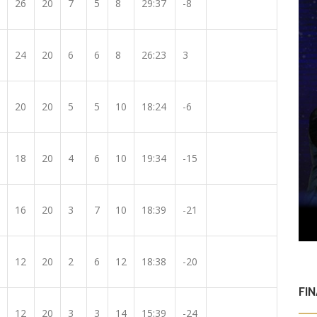
26
20
7
5
8
29:37
-8
24
20
6
6
8
26:23
3
20
20
5
5
10
18:24
-6
18
20
4
6
10
19:34
-15
16
20
3
7
10
18:39
-21
12
20
2
6
12
18:38
-20
FI
12
20
3
3
14
15:39
-24