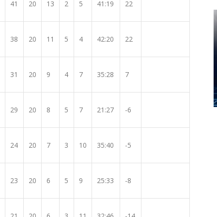
41
20
13
2
5
41:19
22
38
20
11
5
4
42:20
22
31
20
9
4
7
35:28
7
29
20
8
5
7
21:27
-6
24
20
7
3
10
35:40
-5
23
20
6
5
9
25:33
-8
21
20
6
3
11
32:46
-14