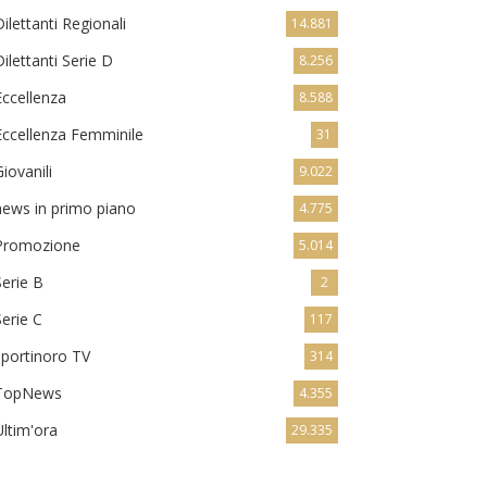
Dilettanti Regionali
14.881
Dilettanti Serie D
8.256
Eccellenza
8.588
Eccellenza Femminile
31
Giovanili
9.022
news in primo piano
4.775
Promozione
5.014
Serie B
2
Serie C
117
sportinoro TV
314
TopNews
4.355
Ultim'ora
29.335