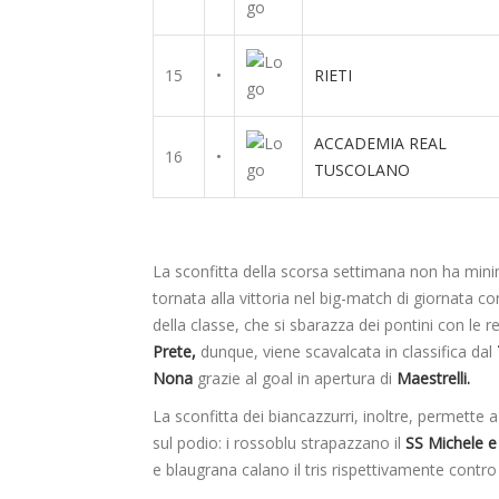
15
•
RIETI
ACCADEMIA REAL
16
•
TUSCOLANO
La sconfitta della scorsa settimana non ha mini
tornata alla vittoria nel big-match di giornata co
della classe, che si sbarazza dei pontini con le re
Prete,
dunque, viene scavalcata in classifica dal
Nona
grazie al goal in apertura di
Maestrelli.
La sconfitta dei biancazzurri, inoltre, permette 
sul podio: i rossoblu strapazzano il
SS Michele 
e blaugrana calano il tris rispettivamente contr