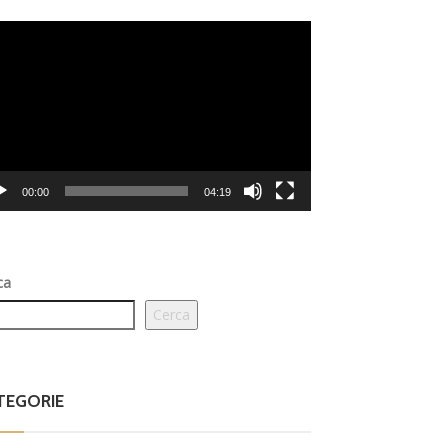
eo
er
00:00
04:19
ca
Cerca
TEGORIE