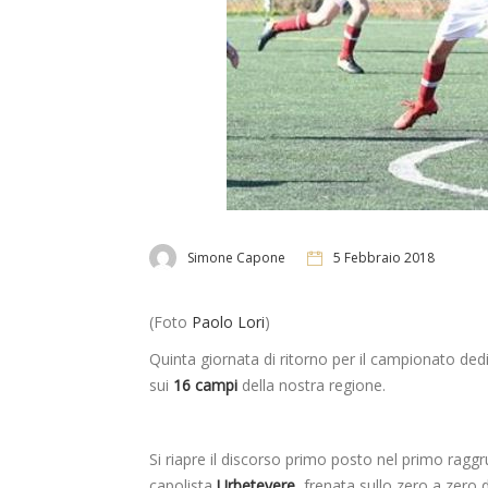
Simone Capone
5 Febbraio 2018
(Foto
Paolo Lori
)
Quinta giornata di ritorno per il campionato ded
sui
16 campi
della nostra regione.
Si riapre il discorso primo posto nel primo rag
capolista
Urbetevere,
frenata sullo zero a zero 