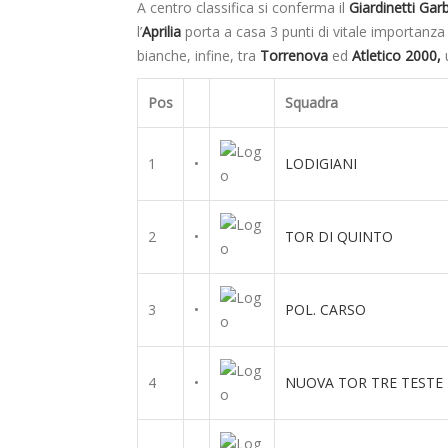
A centro classifica si conferma il
Giardinetti Garb
l’
Aprilia
porta a casa 3 punti di vitale importanza
bianche, infine, tra
Torrenova
ed
Atletico 2000,
u
Pos
Squadra
1
•
LODIGIANI
2
•
TOR DI QUINTO
3
•
POL. CARSO
4
•
NUOVA TOR TRE TESTE