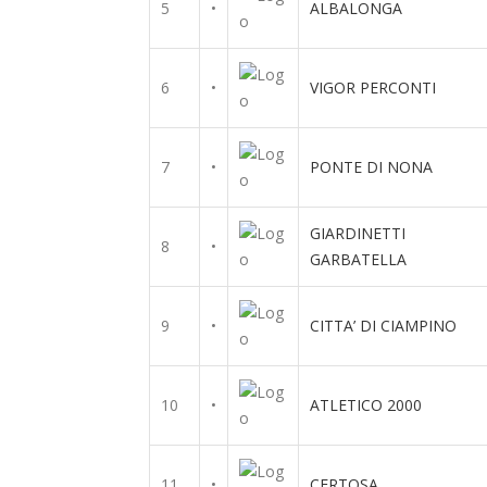
5
•
ALBALONGA
6
•
VIGOR PERCONTI
7
•
PONTE DI NONA
GIARDINETTI
8
•
GARBATELLA
9
•
CITTA’ DI CIAMPINO
10
•
ATLETICO 2000
11
•
CERTOSA