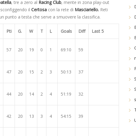
atella
, tre a zero al
Racing Club
, mente in zona play-out
 sconfiggendo il
Certosa
con la rete di
Masciariello.
Reti
n punto a testa che serve a smuovere la classifica.
Pti
G.
W
T
L
Goals
Diff
Last 5
57
20
19
0
1
69:10
59
47
20
15
2
3
50:13
37
44
20
14
2
4
51:19
32
42
20
13
3
4
54:15
39