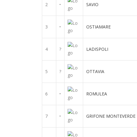
2
•
SAVIO
3
•
OSTIAMARE
4
?
LADISPOLI
5
?
OTTAVIA
6
•
ROMULEA
7
•
GRIFONE MONTEVERDE