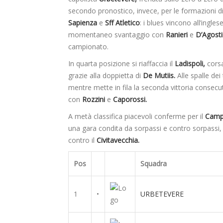
secondo pronostico, invece, per le formazioni d
Sapienza
e
Sff Atletico
: i blues vincono all’ingl
momentaneo svantaggio con
Ranieri
e
D’Agost
campionato.
In quarta posizione si riaffaccia il
Ladispoli,
corsa
grazie alla doppietta di
De Mutiis.
Alle spalle dei 
mentre mette in fila la seconda vittoria consecut
con
Rozzini
e
Caporossi.
A metà classifica piacevoli conferme per il
Camp
una gara condita da sorpassi e contro sorpassi, 
contro il
Civitavecchia.
Pos
Squadra
1
•
URBETEVERE