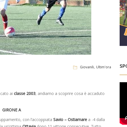
SP
,
Giovanili
Ultim'ora
icato ai
classe 2003
, andiamo a scoprire cosa è accaduto
GIRONE A
gruppamento, con l’accoppiata
Savio – Ostiamare
a -4 dalla
da un’ottima
Ottavia
dopo 11 vittorie consecutive
.
Tutto