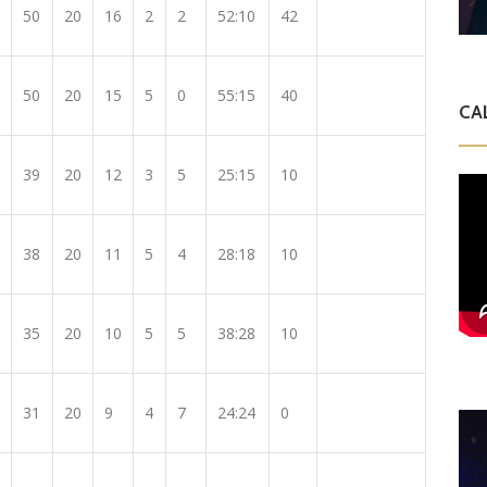
50
20
16
2
2
52:10
42
50
20
15
5
0
55:15
40
CA
39
20
12
3
5
25:15
10
38
20
11
5
4
28:18
10
35
20
10
5
5
38:28
10
31
20
9
4
7
24:24
0