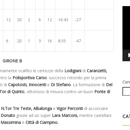
Vid
Play
12
20
2
6
12
16:43
-27
6
20
1
3
16
8:55
-47
GIRONE B
mamente scalfito le certezze della
Lodigiani
di
Caranzetti,
ntro la
Polisportiva Carso
: successo rotondo per la prima
Cer
ti di
Capotosti, Innocenti
e
Di Stefano
. La formazione di
Del
Tor di Quinto
, vittorioso di misura contro un buon
Ponte di
a
N.Tor Tre Teste, Albalonga
e
Vigor Perconti
di accorciare
e Donato
grazie ad un super
Lara Marconi,
mentre castellani
CA
o
Massimina
e
Città di Ciampino.