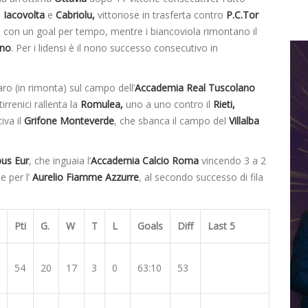
i
Iacovolta
e
Cabriolu,
vittoriose in trasferta contro
P.C.Tor
ese con un goal per tempo, mentre i biancoviola rimontano il
ino
. Per i lidensi è il nono successo consecutivo in
ro (in rimonta) sul campo dell’
Accademia Real Tuscolano
tirrenici rallenta la
Romulea,
uno a uno contro il
Rieti,
iva il
Grifone Monteverde
, che sbanca il campo del
Villalba
us Eur
, che inguaia l’
Accademia Calcio Roma
vincendo 3 a 2
e per l’
Aurelio Fiamme Azzurre
, al secondo successo di fila
Pti
G.
W
T
L
Goals
Diff
Last 5
54
20
17
3
0
63:10
53