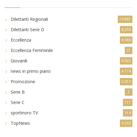
Dilettanti Regionali
14.881
Dilettanti Serie D
8.256
Eccellenza
8.588
Eccellenza Femminile
31
Giovanili
9.022
news in primo piano
4.774
Promozione
5.013
Serie B
2
Serie C
117
sportinoro TV
314
TopNews
4.355