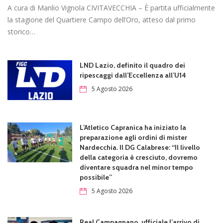
A cura di Manlio Vignola CIVITAVECCHIA – È partita ufficialmente
la stagione del Quartiere Campo dell’Oro, atteso dal primo
storico…
LND Lazio, definito il quadro dei
ripescaggi dall’Eccellenza all’U14
5 Agosto 2026
L’Atletico Capranica ha iniziato la
preparazione agli ordini di mister
Nardecchia. Il DG Calabrese: “Il livello
della categoria è cresciuto, dovremo
diventare squadra nel minor tempo
possibile”
5 Agosto 2026
Real Campagnano, ufficiale l’arrivo di