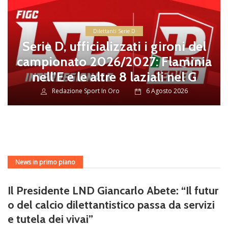
Dilettanti Serie D
Serie D, ufficializzati i gironi del
campionato 2026/2027: Flaminia
nell’E e le altre 8 laziali nel G
Redazione Sport In Oro
6 Agosto 2026
News in primo piano
Il Presidente LND Giancarlo Abete: “Il futur
o del calcio dilettantistico passa da servizi
e tutela dei vivai”