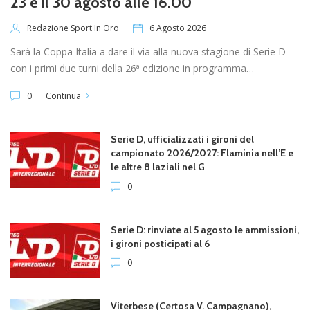
23 e il 30 agosto alle 16.00
6 Agosto 2026
Redazione Sport In Oro
Sarà la Coppa Italia a dare il via alla nuova stagione di Serie D
con i primi due turni della 26ª edizione in programma…
0
Continua
Serie D, ufficializzati i gironi del
campionato 2026/2027: Flaminia nell’E e
le altre 8 laziali nel G
0
Serie D: rinviate al 5 agosto le ammissioni,
i gironi posticipati al 6
0
Viterbese (Certosa V. Campagnano),