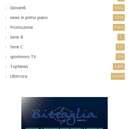
Giovanili
9.022
news in primo piano
4.774
Promozione
5.013
Serie B
2
Serie C
117
sportinoro TV
314
TopNews
4.355
Ultim'ora
29.334