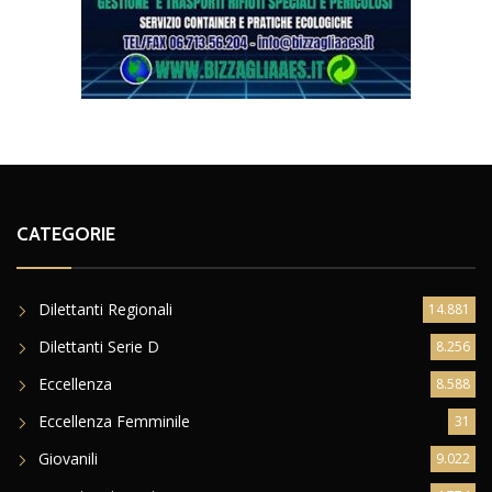
CATEGORIE
Dilettanti Regionali
14.881
Dilettanti Serie D
8.256
Eccellenza
8.588
Eccellenza Femminile
31
Giovanili
9.022