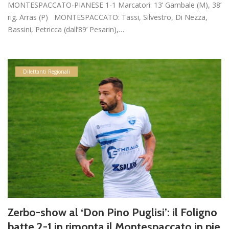
MONTESPACCATO-PIANESE 1-1 Marcatori: 13’ Gambale (M), 38’
rig. Arras (P) MONTESPACCATO: Tassi, Silvestro, Di Nezza,
Bassini, Petricca (dall’89’ Pesarin),…
Dilettanti Regionali
Zerbo-show al ‘Don Pino Puglisi’: il Foligno
batte 2-1 in rimonta il Montespaccato in pie