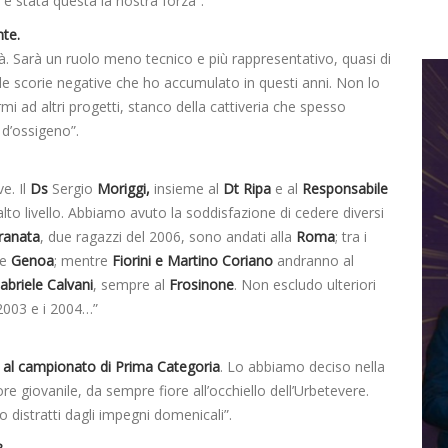
è stata questa la nostra forza”.
nte.
à. Sarà un ruolo meno tecnico e più rappresentativo, quasi di
 le scorie negative che ho accumulato in questi anni. Non lo
i ad altri progetti, stanco della cattiveria che spesso
d’ossigeno”.
e. Il
Ds
Sergio
Moriggi,
insieme al
Dt Ripa
e al
Responsabile
lto livello. Abbiamo avuto la soddisfazione di cedere diversi
ranata
, due ragazzi del 2006, sono andati alla
Roma
; tra i
ne
Genoa
; mentre
Fiorini e Martino Coriano
andranno al
abriele Calvani
, sempre al
Frosinone
. Non escludo ulteriori
 2003 e i 2004…”
 al campionato di Prima Categoria
. Lo abbiamo deciso nella
ore giovanile, da sempre fiore all’occhiello dell’Urbetevere.
o distratti dagli impegni domenicali”.