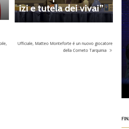
a
izi e tutela dei vivai”
ile,
Ufficiale, Matteo Monteforte é un nuovo giocatore
della Corneto Tarquinia
FI