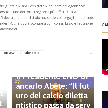
?
o giunta alle finali con tutte le squadre dell’agonistica:
tro è uno dei tornei regionali più difficili d’Italia.
15 dovrà difendere il titolo nazionale con orgoglio, sognando
 l’Under 14, che dovrà scontrarsi con Roma, Lazio e Frosinone:
CA
affascinanti…”.
TopNews
urbetevere
D
d
C
Dilettanti Regionali
e
g
Il Presidente LND Gi
e
r
ancarlo Abete: “Il fut
t
o
uro del calcio diletta
t
a
ntistico passa da serv