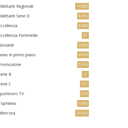
Dilettanti Regionali
14.882
Dilettanti Serie D
8.256
Eccellenza
8.589
Eccellenza Femminile
31
Giovanili
9.022
news in primo piano
4.776
Promozione
5.014
Serie B
2
Serie C
117
sportinoro TV
314
TopNews
4.356
Ultim'ora
29.336