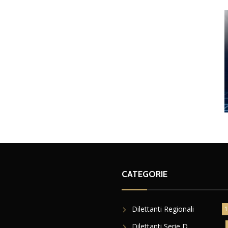
CATEGORIE
Dilettanti Regionali
1
Dilettanti Serie D