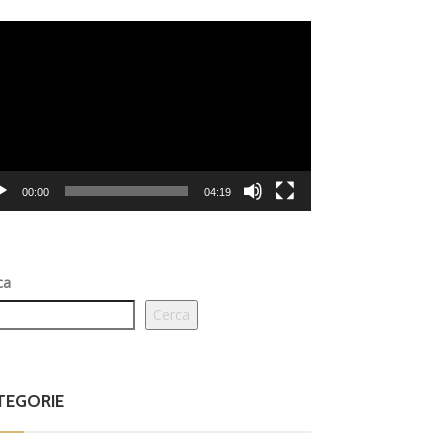
eo
er
00:00
04:19
ca
Cerca
TEGORIE