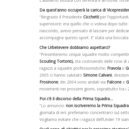
L’abbiamo vissuta con serenità e armonia: forse 
Da quest’anno occuperà la carica di Vicepreside
“Ringrazio il Presidente
Cicchetti
per l’opportunit
supervisore: era quello che ci voleva dopo tutte
nascondo, avevo pensato di lasciare per dedicarm
accompagna questo sport. E’ stata una boccata 
Che Urbetevere dobbiamo aspettarci?
“Presenteremo cinque squadre molto competitiv
Scouting Tortorici,
sta costruendo delle rose di a
ragazzi a squadre professionistiche:
Fravola
e
G
2005 ci hanno salutato
Simone Calvani
, direzio
Frosinone
; dei 2004 sono andati via
Falcone
e
G
movimenti nei prossimi giorni, soprattutto tra i
Poi c’è il discorso della Prima Squadra…
“Lo annuncio:
non iscriveremo la Prima Squadra
giornata di ieri: preferiamo concentrarci sul sett
Vogliamo evitare che i ragazzi dell’Under 19 sian