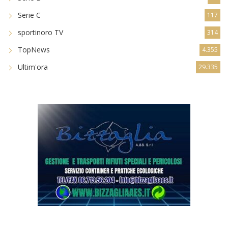
Serie C
117
sportinoro TV
314
TopNews
4.355
Ultim'ora
29.335