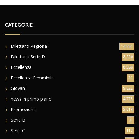
CATEGORIE
Dilettanti Regionali
14.881
Dilettanti Serie D
8.256
Eccellenza
8.588
Eccellenza Femminile
31
Giovanili
9.022
news in primo piano
4.775
Promozione
5.014
Serie B
2
Serie C
117