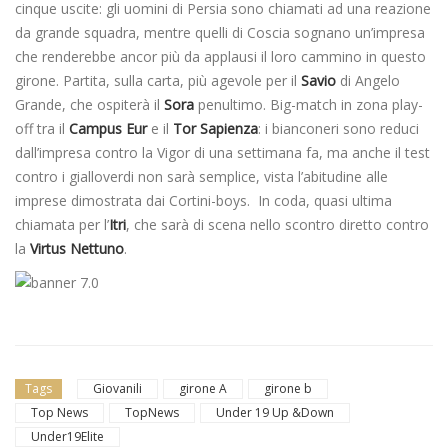
cinque uscite: gli uomini di Persia sono chiamati ad una reazione
da grande squadra, mentre quelli di Coscia sognano un’impresa
che renderebbe ancor più da applausi il loro cammino in questo
girone. Partita, sulla carta, più agevole per il
Savio
di Angelo
Grande, che ospiterà il
Sora
penultimo. Big-match in zona play-
off tra il
Campus Eur
e il
Tor Sapienza
: i bianconeri sono reduci
dall’impresa contro la Vigor di una settimana fa, ma anche il test
contro i gialloverdi non sarà semplice, vista l’abitudine alle
imprese dimostrata dai Cortini-boys. In coda, quasi ultima
chiamata per l’
Itri
, che sarà di scena nello scontro diretto contro
la
Virtus Nettuno
.
Tags
Giovanili
girone A
girone b
Top News
TopNews
Under 19 Up &Down
Under19Elite