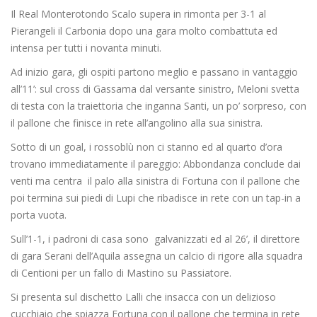
Il Real Monterotondo Scalo supera in rimonta per 3-1 al
Pierangeli il Carbonia dopo una gara molto combattuta ed
intensa per tutti i novanta minuti.
Ad inizio gara, gli ospiti partono meglio e passano in vantaggio
all’11’: sul cross di Gassama dal versante sinistro, Meloni svetta
di testa con la traiettoria che inganna Santi, un po’ sorpreso, con
il pallone che finisce in rete all’angolino alla sua sinistra.
Sotto di un goal, i rossoblù non ci stanno ed al quarto d’ora
trovano immediatamente il pareggio: Abbondanza conclude dai
venti ma centra il palo alla sinistra di Fortuna con il pallone che
poi termina sui piedi di Lupi che ribadisce in rete con un tap-in a
porta vuota.
Sull’1-1, i padroni di casa sono galvanizzati ed al 26’, il direttore
di gara Serani dell’Aquila assegna un calcio di rigore alla squadra
di Centioni per un fallo di Mastino su Passiatore.
Si presenta sul dischetto Lalli che insacca con un delizioso
cucchiaio che spiazza Fortuna con il pallone che termina in rete