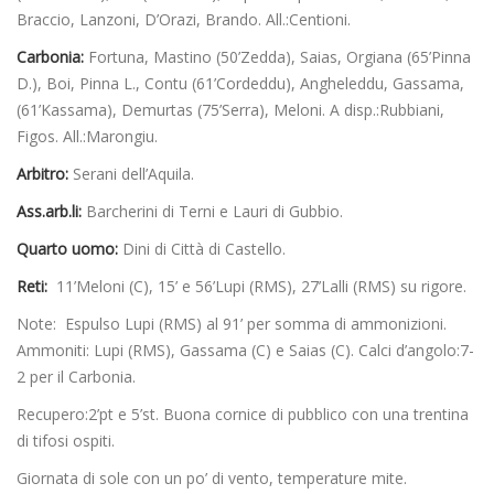
Braccio, Lanzoni, D’Orazi, Brando. All.:Centioni.
Carbonia:
Fortuna, Mastino (50’Zedda), Saias, Orgiana (65’Pinna
D.), Boi, Pinna L., Contu (61’Cordeddu), Angheleddu, Gassama,
(61’Kassama), Demurtas (75’Serra), Meloni. A disp.:Rubbiani,
Figos. All.:Marongiu.
Arbitro:
Serani dell’Aquila.
Ass.arb.li:
Barcherini di Terni e Lauri di Gubbio.
Quarto uomo:
Dini di Città di Castello.
Reti:
11’Meloni (C), 15’ e 56’Lupi (RMS), 27’Lalli (RMS) su rigore.
Note: Espulso Lupi (RMS) al 91’ per somma di ammonizioni.
Ammoniti: Lupi (RMS), Gassama (C) e Saias (C). Calci d’angolo:7-
2 per il Carbonia.
Recupero:2’pt e 5’st. Buona cornice di pubblico con una trentina
di tifosi ospiti.
Giornata di sole con un po’ di vento, temperature mite.