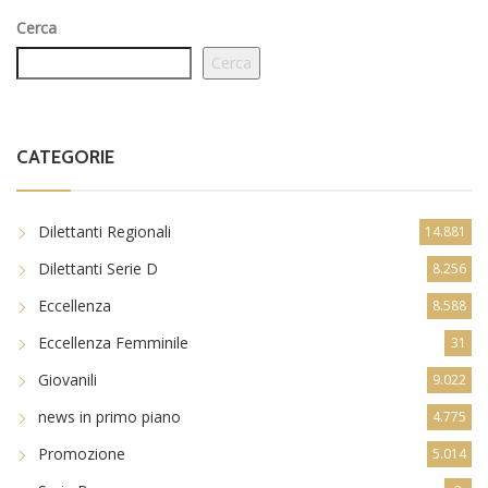
Cerca
Cerca
CATEGORIE
Dilettanti Regionali
14.881
Dilettanti Serie D
8.256
Eccellenza
8.588
Eccellenza Femminile
31
Giovanili
9.022
news in primo piano
4.775
Promozione
5.014