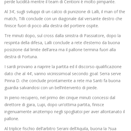
perde lucidità mentre il team di Centioni è molto pimpante.
Al 34’, sugli sviluppi di un calcio di punizione di Lalli, il man of the
match, Tilli conclude con un diagonale dal versante destro che
finisce fuori di poco alla destra del portiere ospite.
Tre minuti dopo, sul cross dalla sinistra di Passiatore, dopo la
respinta della difesa, Lalli conclude a rete d’esterno da buona
posizione dal limite dell’area ma il pallone termina fuori alla
destra di Fortuna.
I sardi provano a riaprire la partita ed il discorso-qualificazione
dato che al 44’, vanno vicinissimoal secondo goal: Serra serve
Pinna D. che conclude prontamente a rete ma Santi fa buona
guardia salvandosi con un bell’intervento di piede.
In pieno recupero, nel primo dei cinque minuti concessi dal
direttore di gara, Lupi, dopo un’ottima partita, finisce
ingenuamente anzitempo negli spogliatoi per aver allontanato il
pallone.
Al triplice fischio dell’arbitro Serani dell’Aquila, buona la ?sua