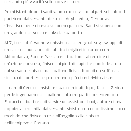
cercando più vivacità sulle corsie esterne.
Pochi istanti dopo, i sardi vanno molto vicino al pari: sul calcio di
punizione dal versante destro di Angheleddu, Demurtas
s’inserisce bene di testa sul primo palo ma Santi si supera con
un grande intervento e salva la sua porta.
Al 7’, i rossoblù vanno vicinissimo al terzo goal: sugli sviluppi di
un calcio di punizione di Lalli, tra i migliori in campo con
Abbondanza, Santi e Passiatore, il pallone, al termine di
un’azione convulsa, finisce sui piedi di Lupi che conclude a rete
dal versante sinistro ma il pallone finisce fuori di un soffio alla
sinistra del portiere ospite creando più di un brivido ai sardi.
Il team di Centioni insiste e quattro minuti dopo, fa tris : Zedda
perde ingenuamente il pallone sulla trequarti consentendo a
Fiorucci di ripartire e di servire un assist per Lupi, autore di una
doppietta, che infila dal versante sinistro con un bellissimo tocco
morbido che finisce in rete all’angolino alla sinistra
dell’incolpevole Fortuna.