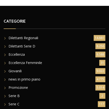
CATEGORIE
Dilettanti Regionali
14.881
Dilettanti Serie D
8.256
Eccellenza
8.588
Eccellenza Femminile
31
Giovanili
9.022
news in primo piano
4.775
Promozione
5.014
Serie B
2
Serie C
117