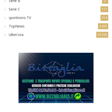
Serie B
2
Serie C
117
sportinoro TV
314
TopNews
4.355
Ultim'ora
29.335