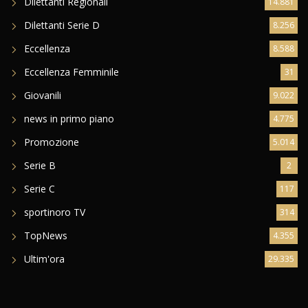
Dilettanti Regionali
14.881
Dilettanti Serie D
8.256
Eccellenza
8.588
Eccellenza Femminile
31
Giovanili
9.022
news in primo piano
4.775
Promozione
5.014
Serie B
2
Serie C
117
sportinoro TV
314
TopNews
4.355
Ultim'ora
29.335