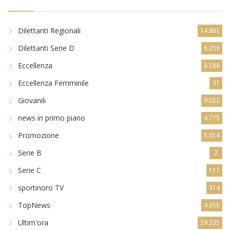
Dilettanti Regionali
14.881
Dilettanti Serie D
8.256
Eccellenza
8.588
Eccellenza Femminile
31
Giovanili
9.022
news in primo piano
4.775
Promozione
5.014
Serie B
2
Serie C
117
sportinoro TV
314
TopNews
4.355
Ultim'ora
29.335