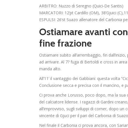
ARBITRO: Nuzzo di Seregno (Quici-De Santis)
MARCATORI: 12’pt Cardillo (OM), 38’Gjuici (C),11
ESPULSI: 26’st Suazo allenatore del Carbonia pe
Ostiamare avanti con 
fine frazione
Ostiamare subito all’arrembaggio, fin dall’inizio,
ad arrivare. Al 7? fuga di Bertoldi e cross in a
manda alto.
All’11’ il vantaggio dei Gabbiani: questa volta “C
Conclusione secca e precisa con il mancino, e pa
Ci prova anche Lorusso, poco dopo, ma la sua con
del calciatore lidense. I ragazzi di Gardini creano
all’improvviso, sugli sviluppi di corner, dopo un 
vincente di Gjuci per il pari del Carbonia di Suazo
Nel finale il Carbonia ci prova ancora, con Saria