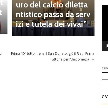
t
o
uro del calcio diletta
Vid
t
a
ntistico passa da serv
Play
a
izi e tutela dei vivai”
di
Prima “D” tutto: frena il San Donato, giù il Rieti. Prima
vittoria per l’Unipomezia
Cer
CA