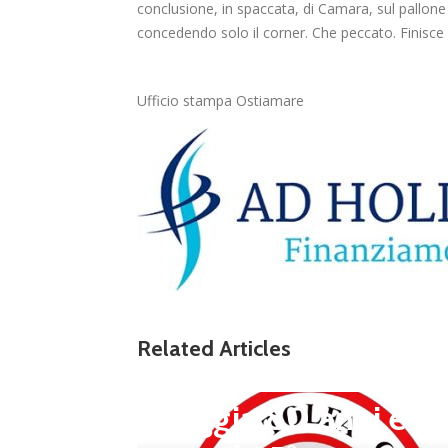
conclusione, in spaccata, di Camara, sul pallone
concedendo solo il corner. Che peccato. Finisce 2 
Ufficio stampa Ostiamare
news in primo piano
Tolfa, una stagione 
Related Articles
a celebrare: il club f
steggia 80 anni e pr