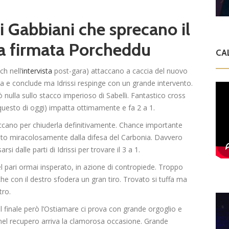
 i Gabbiani che sprecano il
ffa firmata Porcheddu
CA
h nell’
intervista
post-gara) attaccano a caccia del nuovo
ppa e conclude ma Idrissi respinge con un grande intervento.
nulla sullo stacco imperioso di Sabelli. Fantastico cross
 questo di oggi) impatta ottimamente e fa 2 a 1.
taccano per chiuderla definitivamente. Chance importante
vato miracolosamente dalla difesa del Carbonia. Davvero
si dalle parti di Idrissi per trovare il 3 a 1.
el pari ormai insperato, in azione di contropiede. Troppo
che con il destro sfodera un gran tiro. Trovato si tuffa ma
tro.
l finale però l’Ostiamare ci prova con grande orgoglio e
 nel recupero arriva la clamorosa occasione. Grande