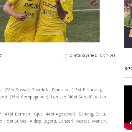
,
21
Dilettanti Serie D
Ultim'ora
SP
28’st Sossai), Sbardella, Bianciardi (13’st Pellacani),
ppoliti (36’st Compagnone), Lorusso (40’st Sordilli). A disp.
41’st Berman), Gjuci (44’st Agostinelli), Sariang, Bellu,
 (15’st Suhas). A disp. Bigotti, Ganzerli, Murtas, Mancini,