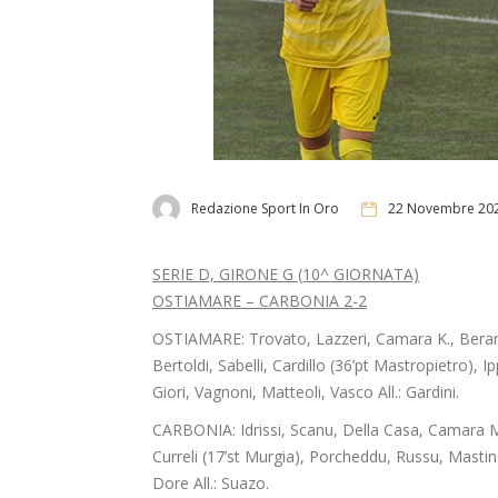
Redazione Sport In Oro
22 Novembre 20
SERIE D, GIRONE G (10^ GIORNATA)
OSTIAMARE – CARBONIA 2-2
OSTIAMARE: Trovato, Lazzeri, Camara K., Berardi (
Bertoldi, Sabelli, Cardillo (36’pt Mastropietro), I
Giori, Vagnoni, Matteoli, Vasco All.: Gardini.
CARBONIA: Idrissi, Scanu, Della Casa, Camara M. (
Curreli (17’st Murgia), Porcheddu, Russu, Mastino
Dore All.: Suazo.