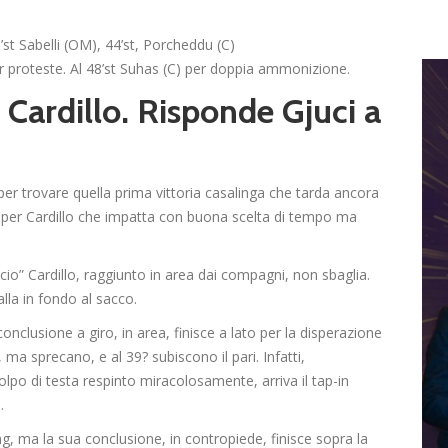
’st Sabelli (OM), 44’st, Porcheddu (C)
r proteste. Al 48’st Suhas (C) per doppia ammonizione.
Cardillo. Risponde Gjuci a
 per trovare quella prima vittoria casalinga che tarda ancora
rea per Cardillo che impatta con buona scelta di tempo ma
iccio” Cardillo, raggiunto in area dai compagni, non sbaglia.
lla in fondo al sacco.
clusione a giro, in area, finisce a lato per la disperazione
, ma sprecano, e al 39? subiscono il pari. Infatti,
colpo di testa respinto miracolosamente, arriva il tap-in
.
ng, ma la sua conclusione, in contropiede, finisce sopra la