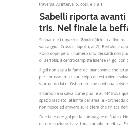
traversa. All’intervallo, così, è 1 a 1.
Sabelli riporta avanti
tris. Nel finale la be
Si riparte e i ragazzi di
Gardini
(deluso a fine matc
vantaggio. Cross di Ippoliti, al 7?, Bertoldi sto
Poco dopo però il numero uno dei sardi non può 
di Bertoldi, il centrocampista lidense (4 gol con
Il gol non sazia la fame dei biancoviola che at
per Lorusso, ma il suo colpo di testa viene sal
sfortunato lui e l’Ostiamare che continua a riversar
Il Carbonia si salva come può, e al 44? trova qu
spazio lasciato, al limite dell’area, a Porcheddu 
non riesce ad arrivare sulla sfera che finisce den
Due tiri e due gol per la compagine di Suazo. Ne
determinazione. La vittoria sarebbe meritata. E