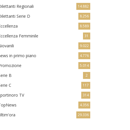
Dilettanti Regionali
14.882
Dilettanti Serie D
8.256
Eccellenza
8.589
Eccellenza Femminile
31
Giovanili
9.022
news in primo piano
4.776
Promozione
5.014
Serie B
2
Serie C
117
sportinoro TV
314
TopNews
4.356
Ultim'ora
29.336