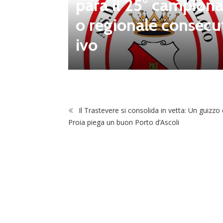
para il 25° campiona
 porta d
o regionale consecu
na Luca
ivo
Il Trastevere si consolida in vetta: Un guizzo 
Proia piega un buon Porto d’Ascoli