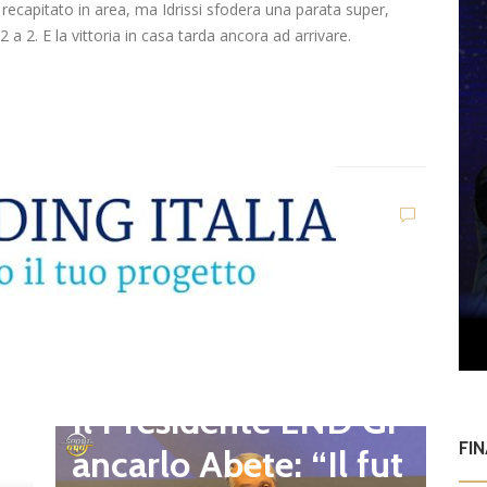
 recapitato in area, ma Idrissi sfodera una parata super,
a 2. E la vittoria in casa tarda ancora ad arrivare.
D
d
C
Dilettanti Regionali
e
g
Il Presidente LND Gi
e
FI
r
ancarlo Abete: “Il fut