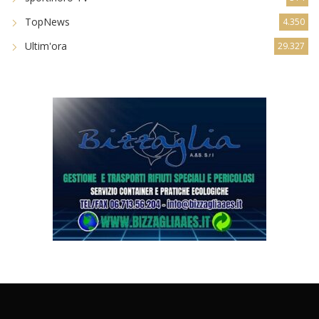
TopNews
4.350
Ultim'ora
29.327