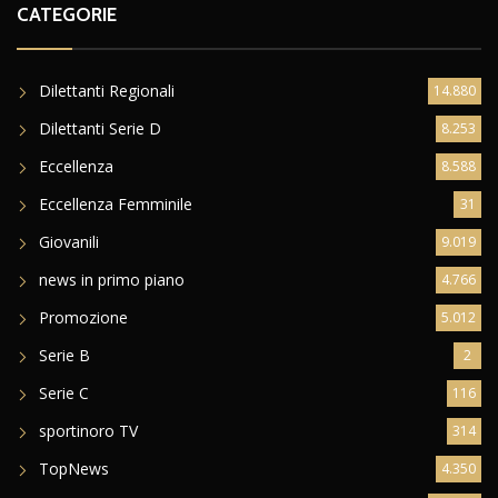
CATEGORIE
Dilettanti Regionali
14.880
Dilettanti Serie D
8.253
Eccellenza
8.588
Eccellenza Femminile
31
Giovanili
9.019
news in primo piano
4.766
Promozione
5.012
Serie B
2
Serie C
116
sportinoro TV
314
TopNews
4.350