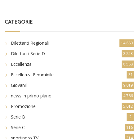
CATEGORIE
Dilettanti Regionali
14.880
Dilettanti Serie D
8.253
Eccellenza
8.588
Eccellenza Femminile
31
Giovanili
9.019
news in primo piano
4.766
Promozione
5.012
Serie B
2
Serie C
116
sportinoro TV
314