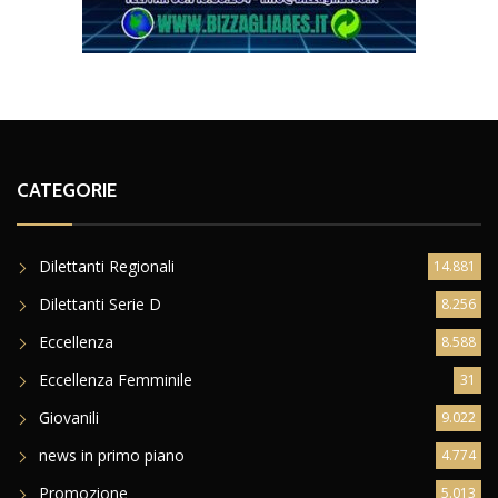
CATEGORIE
Dilettanti Regionali
14.881
Dilettanti Serie D
8.256
Eccellenza
8.588
Eccellenza Femminile
31
Giovanili
9.022
news in primo piano
4.774
Promozione
5.013