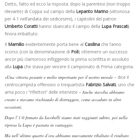
Detto, fatto ed ecco la risposta: dopo la parentesi (non troppo
rilevante) di Coppa sul campo della
Lepanto Marino
(vittoriosa
per 4-1 nell’andata dei sedicesimi), i capitolini del patron
Umberto Coratti
hanno sbancato il campo della
Lupa Frascati
,
finora imbattuto.
Il
Mamilio
evidentemente porta bene al
Casilina
che l’anno
scorso (con la denominazione di
Poli
) ottennero un successo
ancor più clamoroso infliggendo la prima sconfitta in assoluto
alla
Lupa
che stava per vincere il campionato di Prima categoria.
«Una vittoria pesante e molto importante per il nostro morale –
dice il
centrocampista offensivo o trequartista
Fabrizio Salvati
, uno che
ama poco i “riflettori” delle interviste
– Anche stavolta abbiamo
creato e stavamo rischiando di distruggere, come accaduto in altre
occasioni.
Dopo l’1-0 firmato da Iacobelli siamo stati raggiunti subito, poi nella
ripresa la Lupa è passata in vantaggio.
Ma nell’ultimo quarto d’ora abbiamo nuovamente ribaltato il risultato