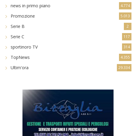
news in primo piano
4.774
Promozione
5.013
Serie B
2
Serie C
117
sportinoro TV
314
TopNews
4.355
Ultim'ora
29.334