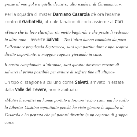
grazie al mio gol e a quello decisivo, allo scadere, di Caramanica».
Per la squadra di mister
Damiano Casarola
c’è ora l’esame
contro il
Garbatella
, attuale fanalino di coda assieme al
Cori
.
«Penso che la loro classifica sia molto bugiarda e che presto li vedremo
in altre zone –
avverte
Salvati
– Tra l’altro hanno cambiato da poco
l’allenatore prendendo Santececca, sarà una partita dura e uno scontro
diretto importante, a maggior ragione giocando in casa.
Il nostro campionato, d’altronde, sarà questo: dovremo cercare di
salvarci il prima possibile per evitare di soffrire fino all’ultimo».
Un tipo di stagione a cui uno come
Salvati
, arrivato in estate
dalla
Valle del Tevere
, non è abituato.
«Motivi lavorativi mi hanno portato a tornare vicino casa, ma ho scelto
la Libertas Casilina soprattutto perché ho visto giocare le squadre di
Casarola e ho pensato che mi potessi divertire in un contesto di gruppo
così».