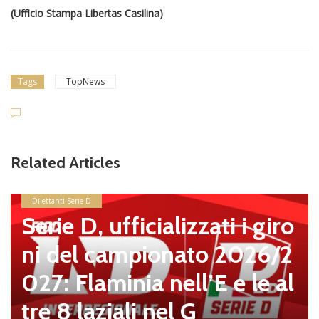
(Ufficio Stampa Libertas Casilina)
Tags
TopNews
Related Articles
Dilettanti Serie D
Serie D, ufficializzati i giro
ni del campionato 2026/2
027: Flaminia nell’E e le al
tre 8 laziali nel G