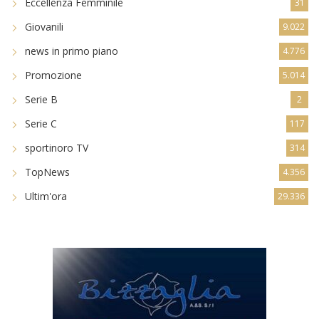
news in primo piano
4.776
Promozione
5.014
Serie B
2
Serie C
117
sportinoro TV
314
TopNews
4.356
Ultim'ora
29.336