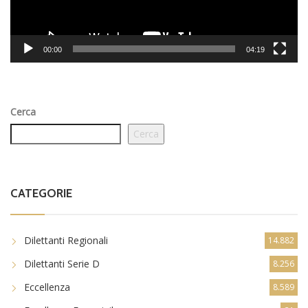
00:00
04:19
Cerca
Cerca
CATEGORIE
Dilettanti Regionali
14.882
Dilettanti Serie D
8.256
Eccellenza
8.589
Eccellenza Femminile
31
Giovanili
9.022