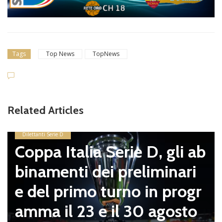
Tags
Top News
TopNews
Dilettanti Serie D
Viterbese (Certosa V. 
Related Articles
pagnano), mercato se
sosta: Busatto e Sosa 
li ab
mirino, Balla accende i
nari
ello con il Nissa. Il Ds
rogr
zei sempre più vicino
osto