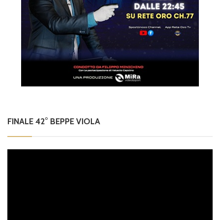
FINALE 42° BEPPE VIOLA
Video
Player