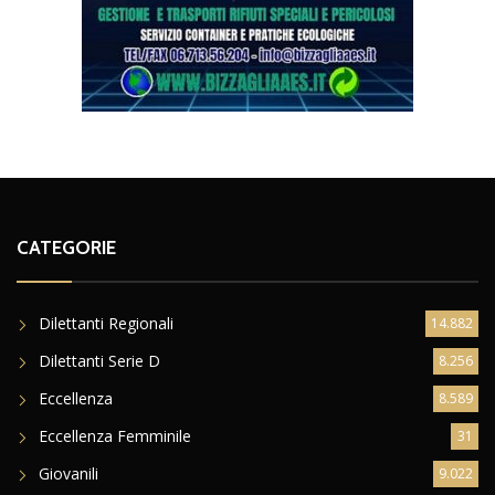
CATEGORIE
Dilettanti Regionali
14.882
Dilettanti Serie D
8.256
Eccellenza
8.589
Eccellenza Femminile
31
Giovanili
9.022
news in primo piano
4.776
Promozione
5.014