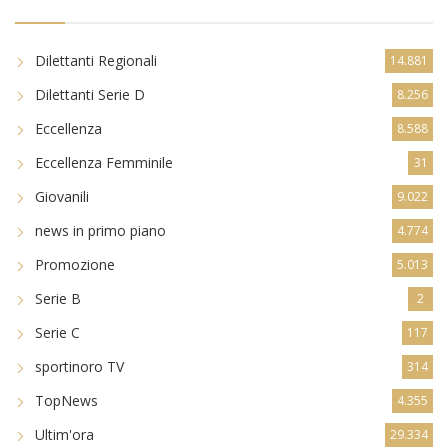
Dilettanti Regionali
14.881
Dilettanti Serie D
8.256
Eccellenza
8.588
Eccellenza Femminile
31
Giovanili
9.022
news in primo piano
4.774
Promozione
5.013
Serie B
2
Serie C
117
sportinoro TV
314
TopNews
4.355
Ultim'ora
29.334