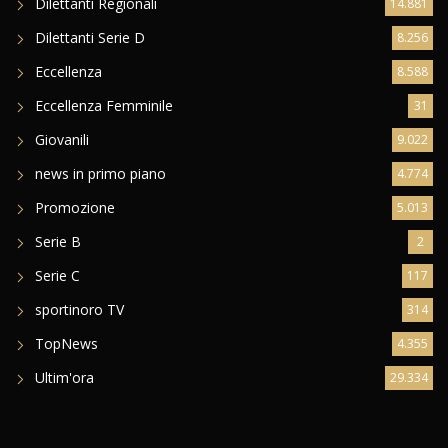
Dilettanti Regionali
14.881
Dilettanti Serie D
8.256
Eccellenza
8.588
Eccellenza Femminile
31
Giovanili
9.022
news in primo piano
4.774
Promozione
5.013
Serie B
2
Serie C
117
sportinoro TV
314
TopNews
4.355
Ultim'ora
29.334