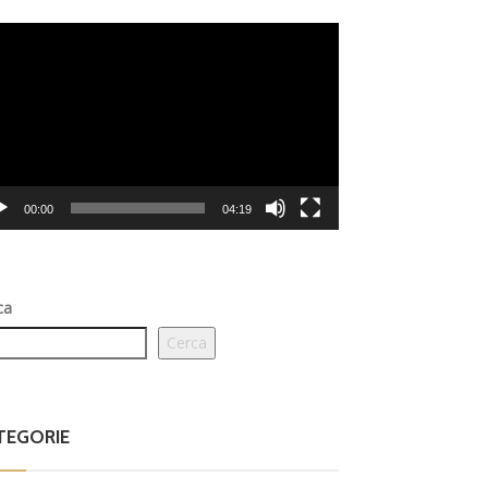
eo
er
00:00
04:19
ca
Cerca
TEGORIE