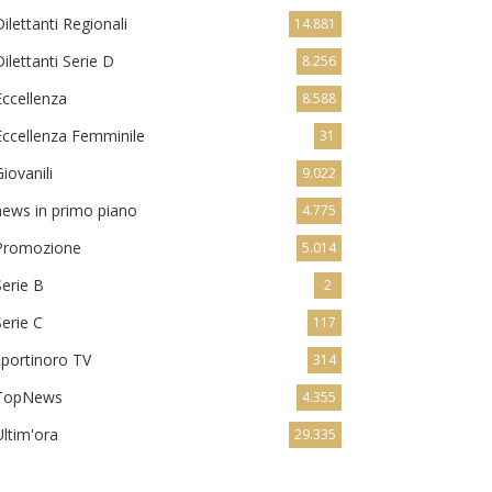
Dilettanti Regionali
14.881
Dilettanti Serie D
8.256
Eccellenza
8.588
Eccellenza Femminile
31
Giovanili
9.022
news in primo piano
4.775
Promozione
5.014
Serie B
2
Serie C
117
sportinoro TV
314
TopNews
4.355
Ultim'ora
29.335