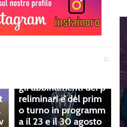
D
V
C
t
Dilettanti Serie D
t
Coppa Italia Serie D,
B
gli abbinamenti dei p
i
o
reliminari e del prim
t
a
o turno in programm
a
n
a il 23 e il 30 agosto
v