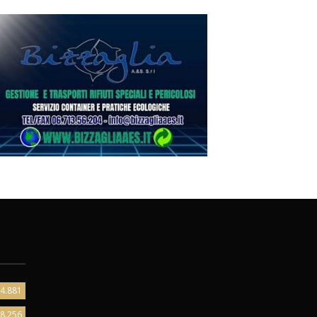
4.881
8.256