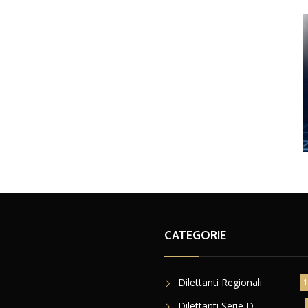
CATEGORIE
Dilettanti Regionali
1
Dilettanti Serie D