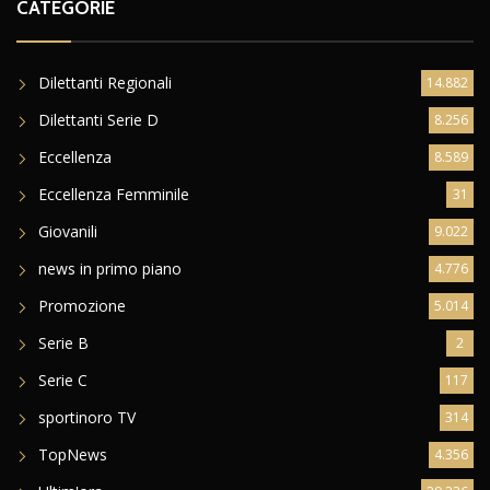
CATEGORIE
Dilettanti Regionali
14.882
Dilettanti Serie D
8.256
Eccellenza
8.589
Eccellenza Femminile
31
Giovanili
9.022
news in primo piano
4.776
Promozione
5.014
Serie B
2
Serie C
117
sportinoro TV
314
TopNews
4.356