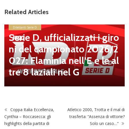
Related Articles
Dilettanti Serie D
Serie D, ufficializzati i giro
ni del campionato 2026/2
027: Flaminia nell’E e le al
tre 8 laziali nel G
Coppa Italia Eccellenza,
Atletico 2000, Trotta e il mal di
Cynthia – Roccasecca: gli
trasferta: “Assenza di vittorie?
highlights della partita di
Solo un caso…”