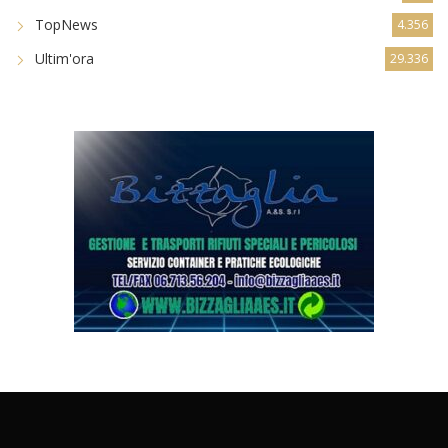
TopNews
4.356
Ultim'ora
29.336