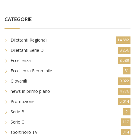
CATEGORIE
Dilettanti Regionali
14.882
Dilettanti Serie D
8.256
Eccellenza
8.589
Eccellenza Femminile
31
Giovanili
9.022
news in primo piano
4.776
Promozione
5.014
Serie B
2
Serie C
117
sportinoro TV
314