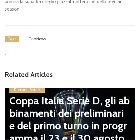
premia la squadra meglio piazzata al termine della regular
season.
Tags
TopNews
Related Articles
Dilettanti Serie D
Coppa Italia Serie D, gli ab
binamenti dei preliminari
e del primo turno in progr
amma il 23 e il 30 agosto