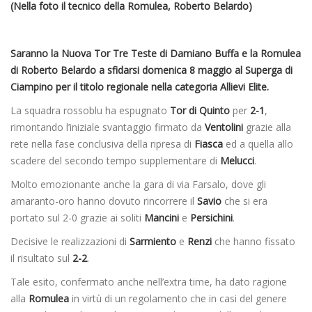
(Nella foto il tecnico della Romulea, Roberto Belardo)
Saranno la Nuova Tor Tre Teste di Damiano Buffa e la Romulea
di Roberto Belardo a sfidarsi domenica 8 maggio al Superga di
Ciampino per il titolo regionale nella categoria Allievi Elite.
La squadra rossoblu ha espugnato
Tor di Quinto
per
2-1
,
rimontando l’iniziale svantaggio firmato da
Ventolini
grazie alla
rete nella fase conclusiva della ripresa di
Fiasca
ed a quella allo
scadere del secondo tempo supplementare di
Melucci
.
Molto emozionante anche la gara di via Farsalo, dove gli
amaranto-oro hanno dovuto rincorrere il
Savio
che si era
portato sul 2-0 grazie ai soliti
Mancini
e
Persichini
.
Decisive le realizzazioni di
Sarmiento
e
Renzi
che hanno fissato
il risultato sul
2-2
.
Tale esito, confermato anche nell’extra time, ha dato ragione
alla
Romulea
in virtù di un regolamento che in casi del genere