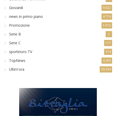
Giovanili
9.022
news in primo piano
4.774
Promozione
5.013
Serie B
2
Serie C
117
sportinoro TV
314
TopNews
4.355
Ultim'ora
29.334