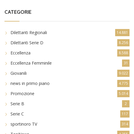
CATEGORIE
Dilettanti Regionali
14.881
Dilettanti Serie D
8.256
Eccellenza
8.588
Eccellenza Femminile
31
Giovanili
9.022
news in primo piano
4.775
Promozione
5.014
Serie B
2
Serie C
117
sportinoro TV
314