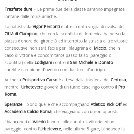
Trasferte dure
– Le prime due della classe saranno impegnate
lontane dalle mura amiche.
La battistrada
Vigor Perconti
è attesa dalla voglia di rivalsa del
Città di Ciampino
, che con la sconfitta di domenica ha perso la
piazza d’onore del girone B ed interrotto la striscia di tre vittorie
consecutive: non sarà facile per i blaugrana di
Miccio
, che in
caso di vittoria e concomitante passo falso (pareggio o
sconfitta) della
Lodigiani
contro il
San Michele e Donato
sarebbe campione d’inverno con due turni d’anticipo.
Anche la
Polisportiva Carso
è attesa dalla trasferta del
Certosa
,
mentre l’
Urbetevere
gioverà di un turno casalingo contro il
Pro
Roma
.
Speranze
– Sono quelle che accompagnano
Atletico Kick Off
ed
Accademia Calcio Roma
, che viaggiano con umori opposti.
I bianconeri di
Valerio
hanno collezionato 4 vittorie ed un
pareggio, contro l’
Urbetevere
, nelle ultime 5 gare, blindando la