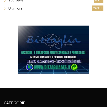
TopNews
4.355
Ultim'ora
29.335
CATEGORIE