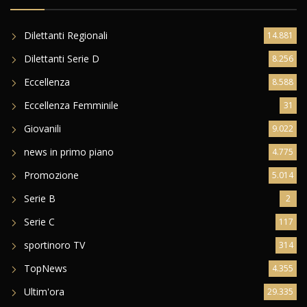
Dilettanti Regionali
14.881
Dilettanti Serie D
8.256
Eccellenza
8.588
Eccellenza Femminile
31
Giovanili
9.022
news in primo piano
4.775
Promozione
5.014
Serie B
2
Serie C
117
sportinoro TV
314
TopNews
4.355
Ultim'ora
29.335