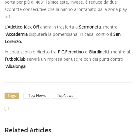
porta per più di 400′; l’albiceleste, invece, è reduce da due
sconfitte consecutive che la hanno allontanato dalla zona play-
off.
L’
Atletico Kick Off
andrà in trasferta a
Sermoneta
, mentre
l’
Accademia
disputerà la pomeridiana, in casa, contro il
San
Lorenzo.
In coda scontro diretto tra
P.C.Ferentino
e
Giardinetti
, mentre al
FutbolClub
servirà un’impresa per uscire con dei punti contro
l
‘Albalonga
.
Tags
Top News
TopNews
Related Articles