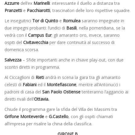
Azzurre
dell’ex
Marinelli
: interessante il duello a distanza tra
Pranzetti
e
Pacchiarotti
, trascinatori delle loro rispettive squadre.
Le inseguitrici
Tor di Quinto
e
Romulea
saranno impegnate in
due impegni probanti: l’undici di
Basili
, nella pomeridiana, se la
vedrà con il
Campus Eur
; gli amaranto oro, invece, saranno
ospiti del
Civitavecchia
per dare continuità al successo di
domenica scorsa.
Salvezza
– Sfide importanti anche in chiave play-out, con due
scontri diretti in programma.
Al Ciccaglioni di
Rieti
andrà in scena la gara tra gli amaranto
celesti di
Fabiani
ed il
Montefiascone
, mentre all’Antonucci i
padroni di casa del
San Paolo Ostiense
tenteranno l’aggancio ai
diretti rivali dell’
Ottavia.
Chiude il programma gare la sfida del Villa dei Massimi tra
Grifone Monteverde
e
G.Castello
, con gli ospiti chiamati
all’impresa per risalire la china della classifica.
GIRONE B