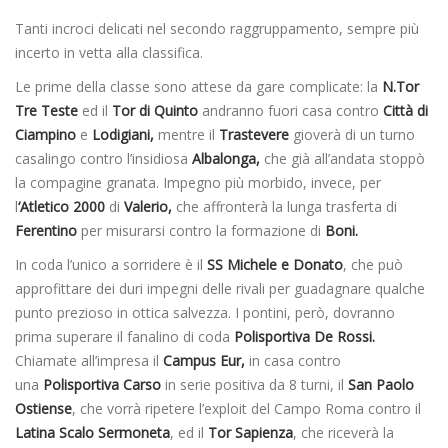
Tanti incroci delicati nel secondo raggruppamento, sempre più
incerto in vetta alla classifica.
Le prime della classe sono attese da gare complicate: la
N.Tor
Tre Teste
ed il
Tor di Quinto
andranno fuori casa contro
Città di
Ciampino
e
Lodigiani,
mentre il
Trastevere
gioverà di un turno
casalingo contro l’insidiosa
Albalonga,
che già all’andata stoppò
la compagine granata. Impegno più morbido, invece, per
l
‘Atletico 2000
di
Valerio,
che affronterà la lunga trasferta di
Ferentino
per misurarsi contro la formazione di
Boni.
In coda l’unico a sorridere è il
SS Michele e Donato
, che può
approfittare dei duri impegni delle rivali per guadagnare qualche
punto prezioso in ottica salvezza. I pontini, però, dovranno
prima superare il fanalino di coda
Polisportiva De Rossi.
Chiamate all’impresa il
Campus Eur,
in casa contro
una
Polisportiva Carso
in serie positiva da 8 turni, il
San Paolo
Ostiense
, che vorrà ripetere l’exploit del Campo Roma contro il
Latina Scalo Sermoneta
, ed il
Tor Sapienza
, che riceverà la