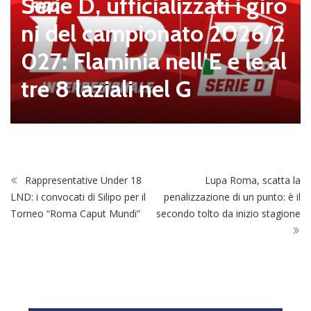
Serie D, ufficializzati i giro
ni del campionato 2026/2
027: Flaminia nell’E e le al
tre 8 laziali nel G
Rappresentative Under 18
Lupa Roma, scatta la
LND: i convocati di Silipo per il
penalizzazione di un punto: è il
Torneo “Roma Caput Mundi”
secondo tolto da inizio stagione