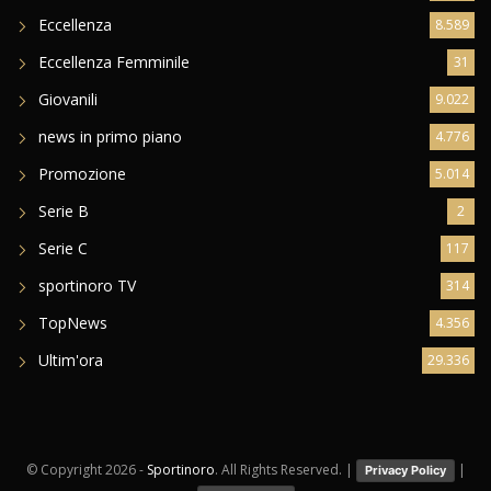
Eccellenza
8.589
Eccellenza Femminile
31
Giovanili
9.022
news in primo piano
4.776
Promozione
5.014
Serie B
2
Serie C
117
sportinoro TV
314
TopNews
4.356
Ultim'ora
29.336
© Copyright
2026 -
Sportinoro
. All Rights Reserved. |
|
Privacy Policy