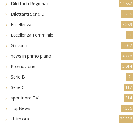
Dilettanti Regionali
14.882
Dilettanti Serie D
8.256
Eccellenza
8.589
Eccellenza Femminile
31
Giovanili
9.022
news in primo piano
4.776
Promozione
5.014
Serie B
2
Serie C
117
sportinoro TV
314
TopNews
4.356
Ultim'ora
29.336