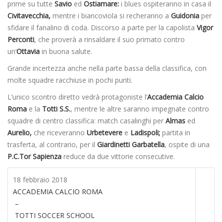
prime su tutte
Savio
ed
Ostiamare:
i blues ospiteranno in casa il
Civitavecchia,
mentre i biancoviola si recheranno a
Guidonia
per
sfidare il fanalino di coda. Discorso a parte per la capolista
Vigor
Perconti
, che proverà a rinsaldare il suo primato contro
un’
Ottavia
in buona salute.
Grande incertezza anche nella parte bassa della classifica, con
molte squadre racchiuse in pochi punti.
L’unico scontro diretto vedrà protagoniste l’
Accademia Calcio
Roma
e la
Totti S.S.
, mentre le altre saranno impegnate contro
squadre di centro classifica: match casalinghi per
Almas
ed
Aurelio,
che riceveranno
Urbetevere
e
Ladispoli;
partita in
trasferta, al contrario, per il
Giardinetti Garbatella
, ospite di una
P.C.Tor Sapienza
reduce da due vittorie consecutive.
18 febbraio 2018
ACCADEMIA CALCIO ROMA
–
TOTTI SOCCER SCHOOL