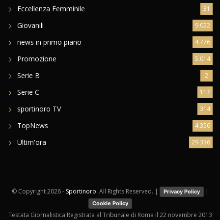
news in primo piano
4.776
Promozione
5.014
Serie B
2
Serie C
117
sportinoro TV
314
TopNews
4.356
Ultim'ora
29.336
© Copyright
2026 -
Sportinoro
. All Rights Reserved. |
|
Privacy Policy
Cookie Policy
Testata Giornalistica Registrata al Tribunale di Roma il 22 novembre 2013
Created by
HRS Agency