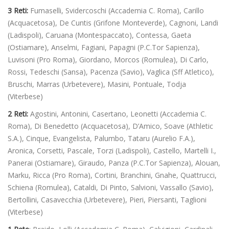
3 Reti:
Fumaselli, Svidercoschi (Accademia C. Roma), Carillo
(Acquacetosa), De Cuntis (Grifone Monteverde), Cagnoni, Landi
(Ladispoli), Caruana (Montespaccato), Contessa, Gaeta
(Ostiamare), Anselmi, Fagiani, Papagni (P.C.Tor Sapienza),
Luvisoni (Pro Roma), Giordano, Morcos (Romulea), Di Carlo,
Rossi, Tedeschi (Sansa), Pacenza (Savio), Vaglica (Sff Atletico),
Bruschi, Marras (Urbetevere), Masini, Pontuale, Todja
(Viterbese)
2 Reti:
Agostini,
Antonini, Casertano, Leonetti (Accademia C.
Roma), Di Benedetto (Acquacetosa), D’Amico, Soave (Athletic
S.A.), Cinque, Evangelista, Palumbo, Tataru (Aurelio F.A.),
Aronica, Corsetti, Pascale, Torzi (Ladispoli), Castello, Martelli I.,
Panerai (Ostiamare), Giraudo, Panza (P.C.Tor Sapienza), Alouan,
Marku, Ricca (Pro Roma), Cortini, Branchini, Gnahe, Quattrucci,
Schiena (Romulea), Cataldi, Di Pinto, Salvioni, Vassallo (Savio),
Bertollini, Casavecchia (Urbetevere), Pieri, Piersanti, Taglioni
(Viterbese)