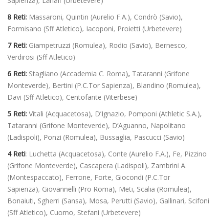
Sapienza), Lanari (Urbetevere)
8 Reti:
Massaroni, Quintin (Aurelio F.A.), Condrò (Savio),
Formisano (Sff Atletico), Iacoponi, Proietti (Urbetevere)
7 Reti:
Giampetruzzi (Romulea), Rodio (Savio), Bernesco,
Verdirosi (Sff Atletico)
6 Reti:
Stagliano (Accademia C. Roma)
,
Tataranni (Grifone
Monteverde),
Bertini (P.C.Tor Sapienza), Blandino (Romulea),
Davi (Sff Atletico), Centofante (Viterbese)
5 Reti:
Vitali (Acquacetosa), D’Ignazio, Pomponi (Athletic S.A.),
Tataranni (Grifone Monteverde), D’Aguanno, Napolitano
(Ladispoli), Ponzi (Romulea), Bussaglia, Pascucci (Savio)
4 Reti
: Luchetta (Acquacetosa), Conte (Aurelio F.A.), Fe, Pizzino
(Grifone Monteverde), Cascapera (Ladispoli), Zambrini A.
(Montespaccato), Ferrone, Forte, Giocondi (P.C.Tor
Sapienza), Giovannelli (Pro Roma), Meti, Scalia (Romulea),
Bonaiuti, Sgherri (Sansa), Mosa, Perutti (Savio), Gallinari, Scifoni
(Sff Atletico), Cuomo, Stefani (Urbetevere)