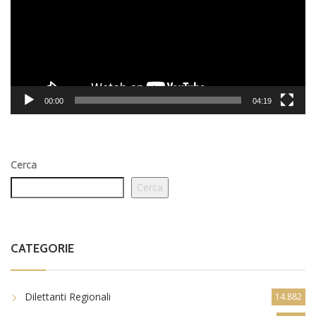
00:00
04:19
Cerca
Cerca
CATEGORIE
Dilettanti Regionali
14.882
Dilettanti Serie D
8.256
Eccellenza
8.589