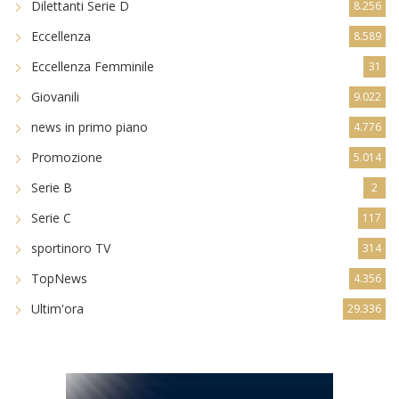
Eccellenza Femminile
31
Giovanili
9.022
news in primo piano
4.776
Promozione
5.014
Serie B
2
Serie C
117
sportinoro TV
314
TopNews
4.356
Ultim'ora
29.336