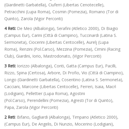
(Giardinetti Garbatella), Ciuferri (Libertas Cenotecelle),
Petracchini (Lupa Roma), Cosmin (Pomezia), Romano (Tor di
Quinto), Zarola (Vigor Perconti)
4 Reti:
De Meo (Albalonga), Serafini (Atletico 2000), Di Biagio
(Campus Eur), Carini (Città di Ciampino), Tuccinardi (Latina S.
Sermoneta), Ciocerini (Libertas Centocelle), Aurelj (Lupa
Roma), Renzini (Pol.Carso), Mezzina (Pomezia), Cimini (Racing
Club), Giardini, Iorio, Mastrodonato, (Vigor Perconti)
3 Reti:
Iorizzo (Albalonga), Conti, Gatta (Campus Eur), Pacilli,
Rizzo, Spina (Certosa), Arbore, Di Profio, Vio (Città di Ciampino),
Longo (Giardinetti Garbatella), Cosentino (Latina S. Sermoneta),
Cacciani, Marcone (Libertas Centocelle), Ferreri, Isaia, Macrì
(Lodigiani), Pellettier (Lupa Roma), Agostini
(Pol.Carso), Perendellini (Pomezia), Agresti (Tor di Quinto),
Papa, Zarola (Vigor Perconti)
2 Reti
: Bifano, Gagliardi (Albalonga), Timpano (Atletico 2000),
(Campus Eur), De Angelis, Di Nunzio, Mocerino (Lodigiani),