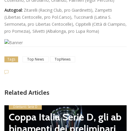
Cosentino, Di Girolamo, Orlando, Palmieri (Vigor Perconti)
Autogoal:
Zitarelli (Racing Club, pro Giardinetti), Zampetti
(Libertas Centocelle, pro Pol.Carso), Tuccinardi (Latina S.
Sermoneta, pro Libertas Centocelle), Cippitelli (Città di Ciampino,
pro Pomezia), Silvetti (Albalonga, pro Lupa Roma)
Tags
Top News
TopNews
Dilettanti Serie D
Viterbese (Certosa V. Ca
Related Articles
pagnano), mercato senza
sosta: Busatto e Sosa nel
ab
mirino, Balla accende il d
i
ello con il Nissa. Il Ds Ma