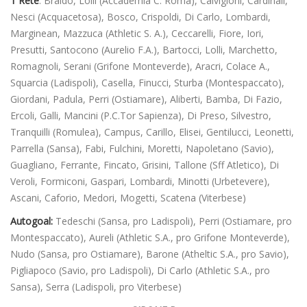
1 Rete
: Braido, Lolli (Accademia C. Roma), Calvigioni, Cardinali,
Nesci (Acquacetosa), Bosco, Crispoldi, Di Carlo, Lombardi,
Marginean, Mazzuca (Athletic S. A.), Ceccarelli, Fiore, Iori,
Presutti, Santocono (Aurelio F.A.), Bartocci, Lolli, Marchetto,
Romagnoli, Serani (Grifone Monteverde), Aracri, Colace A.,
Squarcia (Ladispoli), Casella, Finucci, Sturba (Montespaccato),
Giordani, Padula, Perri (Ostiamare), Aliberti, Bamba, Di Fazio,
Ercoli, Galli, Mancini (P.C.Tor Sapienza), Di Preso, Silvestro,
Tranquilli (Romulea), Campus, Carillo, Elisei, Gentilucci, Leonetti,
Parrella (Sansa), Fabi, Fulchini, Moretti, Napoletano (Savio),
Guagliano, Ferrante, Fincato, Grisini, Tallone (Sff Atletico), Di
Veroli, Formiconi, Gaspari, Lombardi, Minotti (Urbetevere),
Ascani, Caforio, Medori, Mogetti, Scatena (Viterbese)
Autogoal:
Tedeschi (Sansa, pro Ladispoli), Perri (Ostiamare, pro
Montespaccato), Aureli (Athletic S.A., pro Grifone Monteverde),
Nudo (Sansa, pro Ostiamare), Barone (Atheltic S.A., pro Savio),
Pigliapoco (Savio, pro Ladispoli), Di Carlo (Athletic S.A., pro
Sansa), Serra (Ladispoli, pro Viterbese)