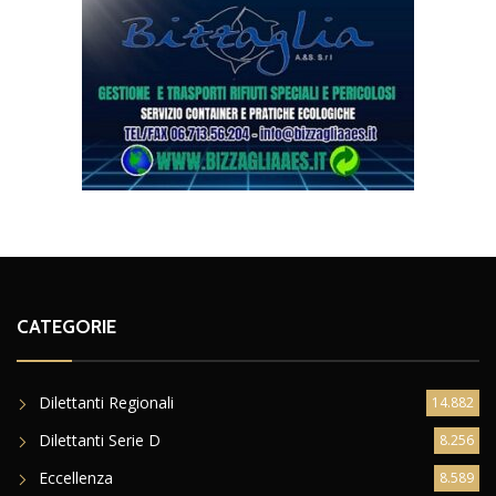
CATEGORIE
Dilettanti Regionali
14.882
Dilettanti Serie D
8.256
Eccellenza
8.589
Eccellenza Femminile
31
Giovanili
9.022