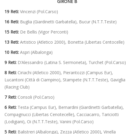
GIRONE B
19 Reti:
Vincenzi (Pol.Carso)
16 Reti:
Buglia (Giardinetti Garbatella), Bucur (N.T.T.Teste)
15 Reti:
De Bellis (Vigor Perconti)
13 Reti:
Artistico (Atletico 2000), Bonetta (Libertas Centocelle)
10 Reti:
Aspri (Albalonga)
9 Reti:
D’Alessandro (Latina S. Sermoneta), Turchet (Pol.Carso)
8 Reti:
Ciriachi (Atletico 2000), Pierantozzi (Campus Eur),
Lucantoni (Città di Ciampino), Stampete (N.T.T.Teste), Gaviglia
(Racing Club)
7 Reti:
Consoli (Pol.Carso)
6 Reti:
Testa (Campus Eur), Bernardini (Giardinetti Garbatella),
Compagnucci (Libertas Cenotecelle), Cacciacarro, Tariciotti
(Lodigiani), Oi (N.T.T.Teste), Vanini (Pol.Carso)
5 Reti:
Balistreri (Albalonga), Zezza (Atletico 2000), Vinella