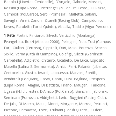
Badolati (Libertas Centocelle), D’Angelo, Gabriele, Mossini,
Rossini (Lupa Roma), Pietrangeli (N.Tor Tre Teste), Di Razza,
Gambioli (Pol.Carso), Serbi (Pomezia), Malfetta, Sabani,
Savaglia, Valeri, Zanoni, Zitarelli (Racing Club), Campidonico,
Keyes, Paroletti (Tor di Quinto), Abdalla, Taddio (Vigor Perconti)
1 Rete
: Fortini, Pinciaroli, Silvetti, Verticchio (Albalonga),
Evangelista, Rozzi (Atletico 2000), Pellegrini, Riso, Tosi (Campus
Eur), Giuliani (Certosa), Cippitelli, Dari, Maio, Potenza, Scacco,
Sipillo, Verna (Città di Ciampino), Colafigli, Silietti (Giardinetti
Garbatella), Adipietro, Chitarro, Cicatiello, De Luca, Esposito,
Masella (Latina S. Sermoneta), Amici, Ferri, Palandri (Libertas
Centocelle), Giusto, Ierardi, Labatessa, Marvosi, Sordilli,
Vendittelli (Lodigiani), Carav, Garau, Luisi, Pagliara, Prospero
(Lupa Roma), Alagna, Di Battista, Friano, Maugeri, Taricone,
Ugazzi (N.T.T.Teste), D’Amico (Pol.Carso), Bianchini, Jablonski,
Seminara (Pomezia), Aldrighetti, Lerici, Ruggieri (Racing Club),
De Julis, Di Marco, Mauti, Monni, Morgante, Morrea, Petrucci,
Piccone, Primavera, Tozzi, Trubiani (Tor di Quinto), Ciuferri,