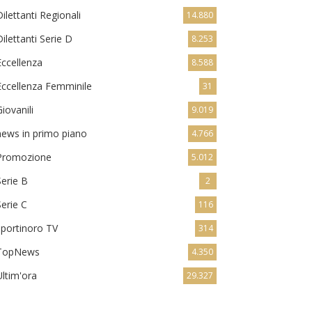
Dilettanti Regionali
14.880
Dilettanti Serie D
8.253
Eccellenza
8.588
Eccellenza Femminile
31
Giovanili
9.019
news in primo piano
4.766
Promozione
5.012
Serie B
2
Serie C
116
sportinoro TV
314
TopNews
4.350
Ultim'ora
29.327