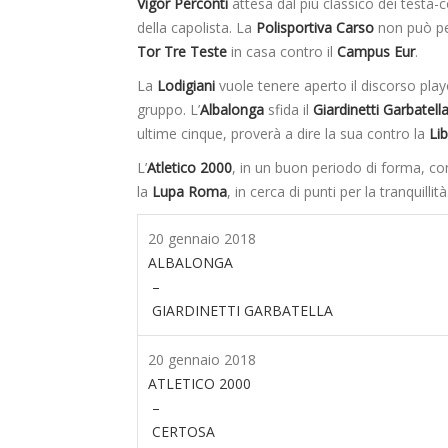
Vigor Perconti
attesa dal più classico dei testa-
della capolista. La
Polisportiva Carso
non può per
Tor Tre Teste
in casa contro il
Campus Eur
.
La
Lodigiani
vuole tenere aperto il discorso play
gruppo. L’
Albalonga
sfida il
Giardinetti Garbatell
ultime cinque, proverà a dire la sua contro la
Li
L’
Atletico 2000
, in un buon periodo di forma, con
la
Lupa Roma
, in cerca di punti per la tranquillità
20 gennaio 2018
ALBALONGA
–
GIARDINETTI GARBATELLA
20 gennaio 2018
ATLETICO 2000
–
CERTOSA