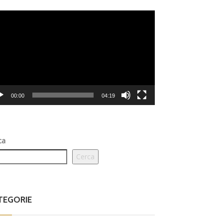
eo
er
00:00
04:19
ca
Cerca
TEGORIE