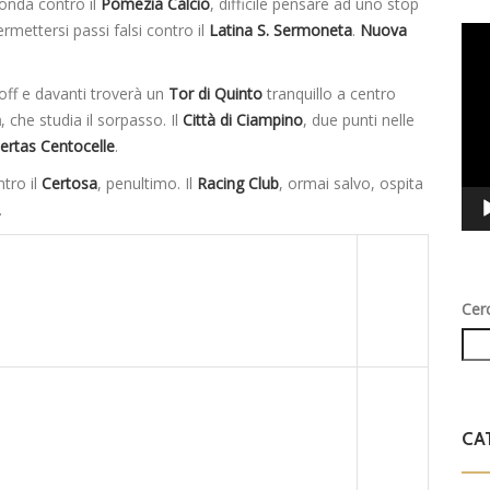
conda contro il
Pomezia Calcio
, difficile pensare ad uno stop
mettersi passi falsi contro il
Latina S. Sermoneta
.
Nuova
Vid
Play
off e davanti troverà un
Tor di Quinto
tranquillo a centro
a
, che studia il sorpasso. Il
Città di Ciampino
, due punti nelle
bertas Centocelle
.
tro il
Certosa
, penultimo. Il
Racing Club
, ormai salvo, ospita
.
Cer
CA