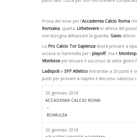
passi falsi. Lotta per non retrocedere complica
Prova del nove per l’
Accademia Calcio Roma
che
Romulea
, quarta.
Urbetevere
in attesa del passo
non bisogna abbassare la guardia.
Savio
atteso 
La
Pro Calcio Tor Sapienza
dovrà provare a ripar
accesa la fiammella per i
playoff
, ma il
Montesp
Viterbese
per bissare il successo di sette giorni f
Ladispoli
e
SFF Atletico
entrambe a 20 punti e se
punti per provare a riaprire il discorso salvezza 
20 gennaio 2018
ACCADEMIA CALCIO ROMA
–
ROMULEA
20 gennaio 2018