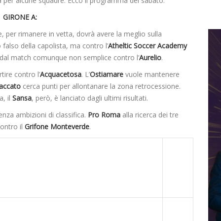
ta per alcune squadre. Ecco il programma del sabato.
GIRONE A:
, per rimanere in vetta, dovrà avere la meglio sulla
 falso della capolista, ma contro l’
Atheltic Soccer Academy
dal match comunque non semplice contro l’
Aurelio
.
tire contro l’
Acquacetosa
. L’
Ostiamare
vuole mantenere
accato
cerca punti per allontanare la zona retrocessione.
a, il
Sansa
, però, è lanciato dagli ultimi risultati.
nza ambizioni di classifica.
Pro Roma
alla ricerca dei tre
contro il
Grifone Monteverde
.