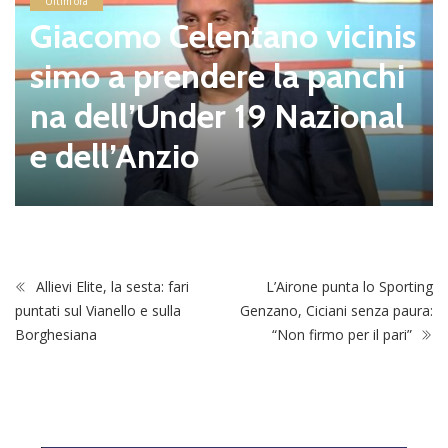
Ultim'ora
Giacomo Celentano vicinis
simo a prendere la panchi
na dell’Under 19 Nazional
e dell’Anzio
Allievi Elite, la sesta: fari
L’Airone punta lo Sporting
puntati sul Vianello e sulla
Genzano, Ciciani senza paura:
Borghesiana
“Non firmo per il pari”