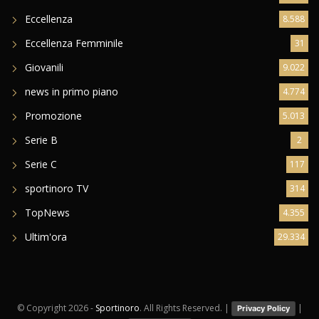
Eccellenza
8.588
Eccellenza Femminile
31
Giovanili
9.022
news in primo piano
4.774
Promozione
5.013
Serie B
2
Serie C
117
sportinoro TV
314
TopNews
4.355
Ultim'ora
29.334
© Copyright
2026 -
Sportinoro
. All Rights Reserved. |
|
Privacy Policy