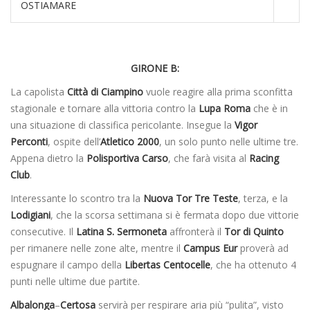
OSTIAMARE
GIRONE B:
La capolista
Città di Ciampino
vuole reagire alla prima sconfitta
stagionale e tornare alla vittoria contro la
Lupa Roma
che è in
una situazione di classifica pericolante. Insegue la
Vigor
Perconti
, ospite dell’
Atletico 2000
, un solo punto nelle ultime tre.
Appena dietro la
Polisportiva Carso
, che farà visita al
Racing
Club
.
Interessante lo scontro tra la
Nuova Tor Tre Teste
, terza, e la
Lodigiani
, che la scorsa settimana si è fermata dopo due vittorie
consecutive. Il
Latina S. Sermoneta
affronterà il
Tor di Quinto
per rimanere nelle zone alte, mentre il
Campus Eur
proverà ad
espugnare il campo della
Libertas Centocelle
, che ha ottenuto 4
punti nelle ultime due partite.
Albalonga
–
Certosa
servirà per respirare aria più “pulita”, visto