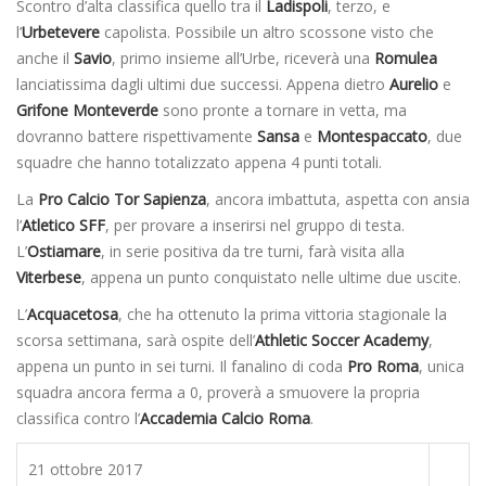
Scontro d’alta classifica quello tra il
Ladispoli
, terzo, e
l’
Urbetevere
capolista. Possibile un altro scossone visto che
anche il
Savio
, primo insieme all’Urbe, riceverà una
Romulea
lanciatissima dagli ultimi due successi. Appena dietro
Aurelio
e
Grifone Monteverde
sono pronte a tornare in vetta, ma
dovranno battere rispettivamente
Sansa
e
Montespaccato
, due
squadre che hanno totalizzato appena 4 punti totali.
La
Pro Calcio Tor Sapienza
, ancora imbattuta, aspetta con ansia
l’
Atletico SFF
, per provare a inserirsi nel gruppo di testa.
L’
Ostiamare
, in serie positiva da tre turni, farà visita alla
Viterbese
, appena un punto conquistato nelle ultime due uscite.
L’
Acquacetosa
, che ha ottenuto la prima vittoria stagionale la
scorsa settimana, sarà ospite dell’
Athletic Soccer Academy
,
appena un punto in sei turni. Il fanalino di coda
Pro Roma
, unica
squadra ancora ferma a 0, proverà a smuovere la propria
classifica contro l’
Accademia Calcio Roma
.
21 ottobre 2017