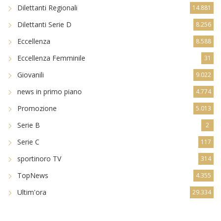
Dilettanti Regionali
14.881
Dilettanti Serie D
8.256
Eccellenza
8.588
Eccellenza Femminile
31
Giovanili
9.022
news in primo piano
4.774
Promozione
5.013
Serie B
2
Serie C
117
sportinoro TV
314
TopNews
4.355
Ultim'ora
29.334