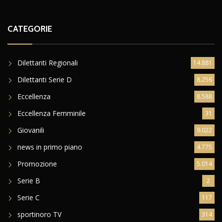
CATEGORIE
Dilettanti Regionali
14.881
Dilettanti Serie D
8.256
Eccellenza
8.588
Eccellenza Femminile
31
Giovanili
9.022
news in primo piano
4.775
Promozione
5.014
Serie B
2
Serie C
117
sportinoro TV
314