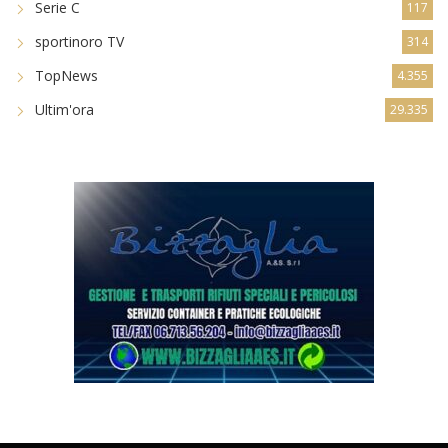
Serie C
117
sportinoro TV
314
TopNews
4.355
Ultim'ora
29.335