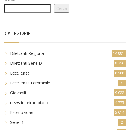
Cerca
CATEGORIE
Dilettanti Regionali
14.881
Dilettanti Serie D
8.256
Eccellenza
8.588
Eccellenza Femminile
31
Giovanili
9.022
news in primo piano
4.775
Promozione
5.014
Serie B
2