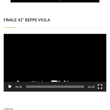
FINALE 42° BEPPE VIOLA
Video
Player
00:00
04:19
Cerca