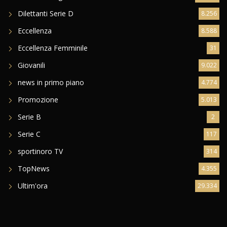
Dilettanti Serie D
8.256
Eccellenza
8.588
Eccellenza Femminile
31
Giovanili
9.022
news in primo piano
4.774
Promozione
5.013
Serie B
2
Serie C
117
sportinoro TV
314
TopNews
4.355
Ultim'ora
29.334