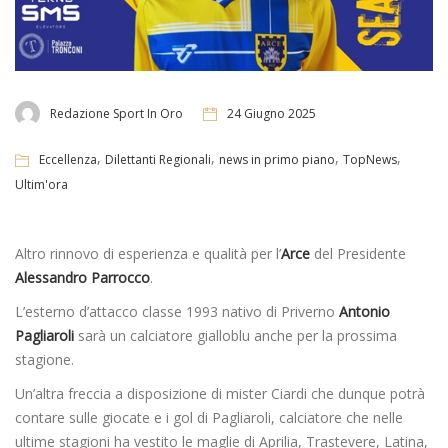
Redazione Sport In Oro
24 Giugno 2025
,
,
,
,
Eccellenza
Dilettanti Regionali
news in primo piano
TopNews
Ultim'ora
Altro rinnovo di esperienza e qualità per l’
Arce
del Presidente
Alessandro Parrocco
.
L’esterno d’attacco classe 1993 nativo di Priverno
Antonio
Pagliaroli
sarà un calciatore gialloblu anche per la prossima
stagione.
Un’altra freccia a disposizione di mister Ciardi che dunque potrà
contare sulle giocate e i gol di Pagliaroli, calciatore che nelle
ultime stagioni ha vestito le maglie di Aprilia, Trastevere, Latina,