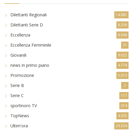
Dilettanti Regionali
14.881
Dilettanti Serie D
8.256
Eccellenza
8.588
Eccellenza Femminile
31
Giovanili
9.022
news in primo piano
4.774
Promozione
5.013
Serie B
2
Serie C
117
sportinoro TV
314
TopNews
4.355
Ultim'ora
29.334