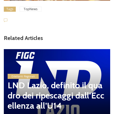
Tags
TopNews
Related Articles
Dilettanti Regionali
LND Lazio, definito il qua
dro dei ripescaggi dall’Ecc
ellenza all’U14