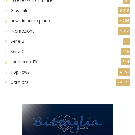
Eccellenza Femminile
31
Giovanili
9.019
news in primo piano
4.766
Promozione
5.012
Serie B
2
Serie C
116
sportinoro TV
314
TopNews
4.350
Ultim'ora
29.327