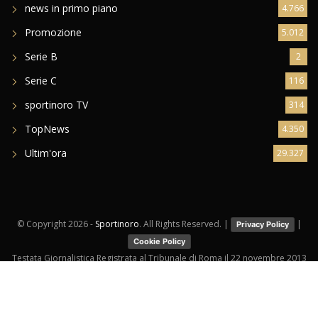
news in primo piano
4.766
Promozione
5.012
Serie B
2
Serie C
116
sportinoro TV
314
TopNews
4.350
Ultim'ora
29.327
© Copyright
2026 -
Sportinoro
. All Rights Reserved. |
|
Privacy Policy
Cookie Policy
Testata Giornalistica Registrata al Tribunale di Roma il 22 novembre 2013
Created by
HRS Agency