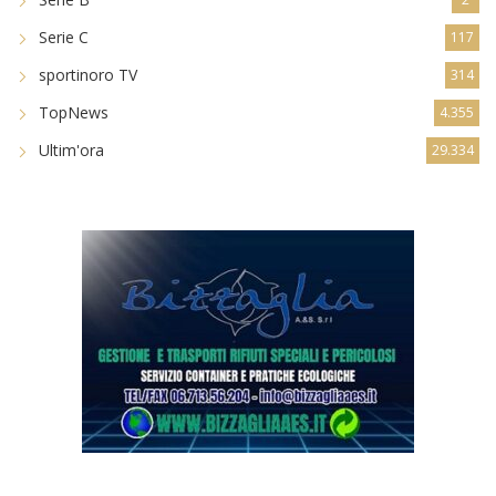
Serie C
117
sportinoro TV
314
TopNews
4.355
Ultim'ora
29.334