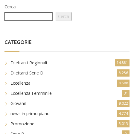
Cerca
Cerca
CATEGORIE
Dilettanti Regionali
14.881
Dilettanti Serie D
8.256
Eccellenza
8.588
Eccellenza Femminile
31
Giovanili
9.022
news in primo piano
4.774
Promozione
5.013
Serie B
2