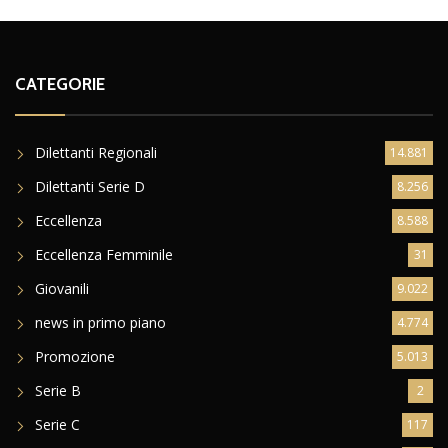
CATEGORIE
Dilettanti Regionali
14.881
Dilettanti Serie D
8.256
Eccellenza
8.588
Eccellenza Femminile
31
Giovanili
9.022
news in primo piano
4.774
Promozione
5.013
Serie B
2
Serie C
117