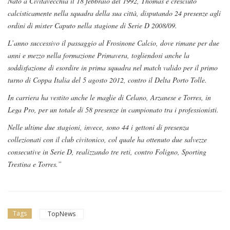
Nato a Civitavecchia il 18 febbraio del 1992, Thomas è cresciuto
calcisticamente nella squadra della sua città, disputando 24 presenze agli
ordini di mister Caputo nella stagione di Serie D 2008/09.
L’anno successivo il pa
ssaggio al Frosinone Calcio, dove rimane per due
anni e mezzo nella formazione Primavera, togliendosi anche la
soddisfazione di esordire in prima squadra nel match valido per il primo
turno di Coppa Italia del 5 agosto 2012, contro il Delta Porto Tolle.
In carriera ha vestito anche le maglie di Celano, Arzanese e Torres, in
Lega Pro, per un totale di 58 presenze in campionato tra i professionisti.
Nelle ultime due stagioni, invece, sono 44 i gettoni di presenza
collezionati con il club civitonico, col quale ha ottenuto due salvezze
consecutive in Serie D, realizzando tre reti, contro Foligno, Sporting
Trestina e Torres.”
Tags
TopNews