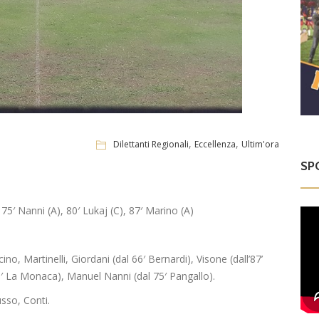
,
,
Dilettanti Regionali
Eccellenza
Ultim'ora
SP
), 75′ Nanni (A), 80′ Lukaj (C), 87′ Marino (A)
o, Martinelli, Giordani (dal 66′ Bernardi), Visone (dall’87’
70′ La Monaca), Manuel Nanni (dal 75′ Pangallo).
sso, Conti.