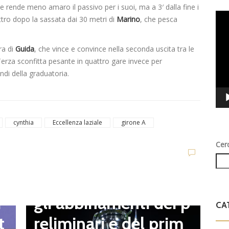
 e rende meno amaro il passivo per i suoi, ma a 3′ dalla fine i
Vid
ttro dopo la sassata dai 30 metri di
Marino
, che pesca
Play
ra di
Guida
, che vince e convince nella seconda uscita tra le
Terza sconfitta pesante in quattro gare invece per
di della graduatoria.
D
V
cynthia
Eccellenza laziale
girone A
C
Cer
t
Dilettanti Serie D
t
Coppa Italia Serie D,
B
gli abbinamenti dei p
i
CA
o
reliminari e del prim
t