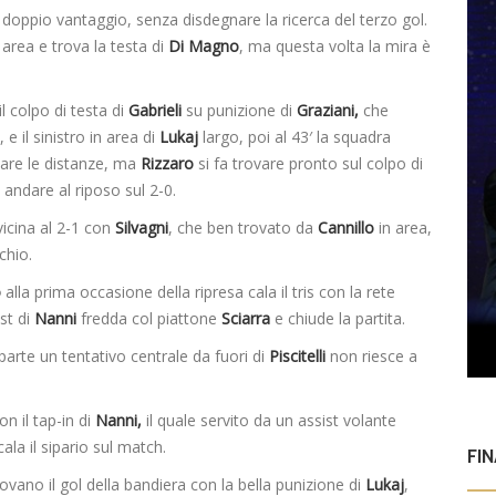
l doppio vantaggio, senza disdegnare la ricerca del terzo gol.
 area e trova la testa di
Di Magno
, ma questa volta la mira è
il colpo di testa di
Gabrieli
su punizione di
Graziani,
che
e il sinistro in area di
Lukaj
largo, poi al 43′ la squadra
ciare le distanze, ma
Rizzaro
si fa trovare pronto sul colpo di
 andare al riposo sul 2-0.
vicina al 2-1 con
Silvagni
, che ben trovato da
Cannillo
in area,
chio.
o
alla prima occasione della ripresa cala il tris con la rete
st di
Nanni
fredda col piattone
Sciarra
e chiude la partita.
parte un tentativo centrale da fuori di
Piscitelli
non riesce a
on il tap-in di
Nanni,
il quale servito da un assist volante
ala il sipario sul match.
FI
trovano il gol della bandiera con la bella punizione di
Lukaj
,