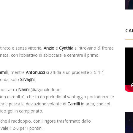
CA
irato e senza vittorie,
Anzio
e
Cynthia
si ritrovano di fronte
ornata, con l’obiettivo di sbloccarsi e centrare il primo
milli
, mentre
Antonucci
si affida a un prudente 3-5-1-1
to dal solo
Silvagni.
sposta tra
Nanni
(diagonale fuori
 non di molto), che fa da preludio al vantaggio portodanzese
area e pesca la deviazione volante di
Camilli
in area, che col
dido gol in campionato.
che il raddoppio, con il rigore trasformato dallo
vale il 2-0 per i pontini.