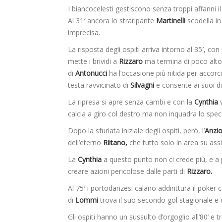
I biancocelesti gestiscono senza troppi affanni i
Al 31′ ancora lo straripante
Martinelli
scodella in
imprecisa.
La risposta degli ospiti arriva intorno al 35′, con 
mette i brividi a
Rizzaro
ma termina di poco alto, 
di
Antonucci
ha l’occasione più nitida per accor
testa ravvicinato di
Silvagni
e consente ai suoi di
La ripresa si apre senza cambi e con la
Cynthia
calcia a giro col destro ma non inquadra lo spec
Dopo la sfuriata iniziale degli ospiti, però, l’
Anzi
dell’eterno
Riitano,
che tutto solo in area su assi
La
Cynthia
a questo punto non ci crede più, e a 
creare azioni pericolose dalle parti di
Rizzaro.
Al 75′ i portodanzesi calano addirittura il poker c
di
Lommi
trova il suo secondo gol stagionale e c
Gli ospiti hanno un sussulto d’orgoglio all’80’ e 