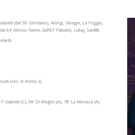
, Gabrieli (dal 58′ Giordano), Alongi, Silvagni, La Foggia,
l 64′ Alessio Nanni, dall’87’ Fabiani), Lukaj, Sardilli.
elardi.
osati (sez. di Roma 2)
7′ Gabrieli (C), 66′ Di Magno (A), 78′ La Monaca (A).