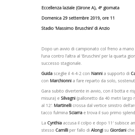
Eccellenza laziale (Girone A), 4ª giornata
Domenica 29 settembre 2019, ore 11
Stadio ‘Massimo Bruschini’ di Anzio
Dopo un avvio di campionato col freno a mano t
l’una contro l’altra al ‘Bruschini’ per la quarta gi
successo stagionale.
Guida
sceglie il 4-4-2 con
Nanni
a supporto di
Ca
con
Marchionni
a fare reparto da solo, sostenu
Gara subito divertente in avvio, con il botta e ri
misura) e
Silvagni
(pallonetto da 40 metri largo
al 12′:
Martinelli
crossa dal vertice sinistro dell’
tacco fulmina
Sciarra
e trova il suo primo splen
La
Cynthia
accusa il colpo e dopo 11′ subisce an
stesso
Camilli
per fallo di
Alongi
su
Giordani
che 