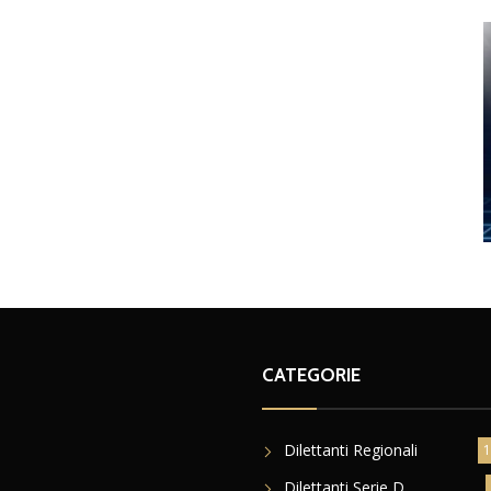
CATEGORIE
Dilettanti Regionali
1
Dilettanti Serie D