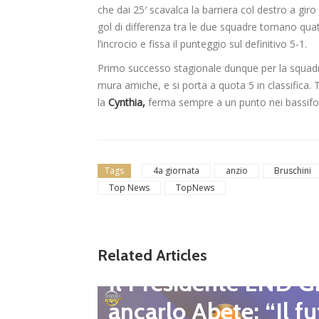
che dai 25′ scavalca la barriera col destro a giro
gol di differenza tra le due squadre tornano qua
l’incrocio e fissa il punteggio sul definitivo 5-1.
Primo successo stagionale dunque per la squad
mura amiche, e si porta a quota 5 in classifica. 
la
Cynthia,
ferma sempre a un punto nei bassifon
Tags
4a giornata
anzio
Bruschini
Top News
TopNews
gione d
Related Articles
Dilettanti Regionali
 club fe
Il Presidente LND G
i e pre
ancarlo Abete: “Il fu