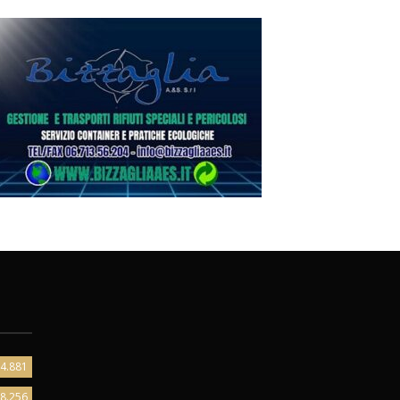
4.881
8.256