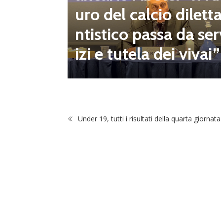
mpionat
uro del calcio dilett
onsecut
ntistico passa da ser
izi e tutela dei vivai”
Under 19, tutti i risultati della quarta giornata