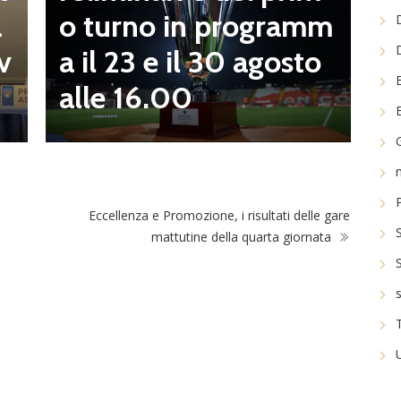
a
o turno in programm
a
n
a il 23 e il 30 agosto
v
alle 16.00
Eccellenza e Promozione, i risultati delle gare
mattutine della quarta giornata