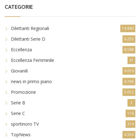
CATEGORIE
Dilettanti Regionali
14.880
Dilettanti Serie D
8.253
Eccellenza
8.588
Eccellenza Femminile
31
Giovanili
9.019
news in primo piano
4.766
Promozione
5.012
Serie B
2
Serie C
116
sportinoro TV
314
TopNews
4.350