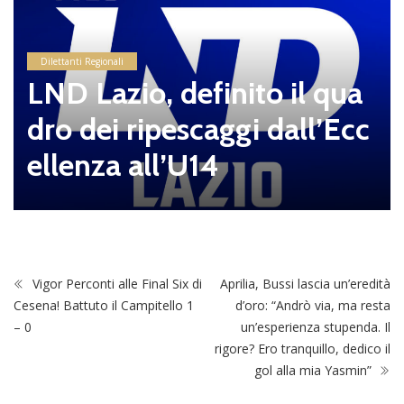
Dilettanti Regionali
LND Lazio, definito il qua
dro dei ripescaggi dall’Ecc
ellenza all’U14
Vigor Perconti alle Final Six di
Aprilia, Bussi lascia un’eredità
Cesena! Battuto il Campitello 1
d’oro: “Andrò via, ma resta
– 0
un’esperienza stupenda. Il
rigore? Ero tranquillo, dedico il
gol alla mia Yasmin”