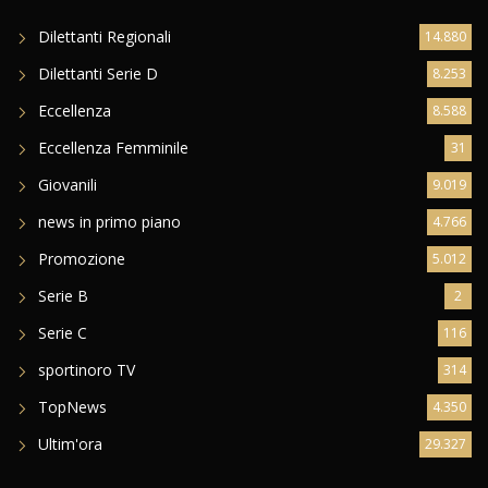
Dilettanti Regionali
14.880
Dilettanti Serie D
8.253
Eccellenza
8.588
Eccellenza Femminile
31
Giovanili
9.019
news in primo piano
4.766
Promozione
5.012
Serie B
2
Serie C
116
sportinoro TV
314
TopNews
4.350
Ultim'ora
29.327