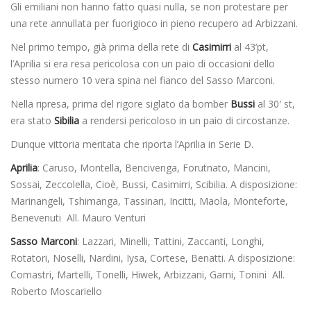
Gli emiliani non hanno fatto quasi nulla, se non protestare per
una rete annullata per fuorigioco in pieno recupero ad Arbizzani.
Nel primo tempo, già prima della rete di
Casimirri
al 43’pt,
l’Aprilia si era resa pericolosa con un paio di occasioni dello
stesso numero 10 vera spina nel fianco del Sasso Marconi.
Nella ripresa, prima del rigore siglato da bomber
Bussi
al 30′ st,
era stato
Sibilia
a rendersi pericoloso in un paio di circostanze.
Dunque vittoria meritata che riporta l’Aprilia in Serie D.
Aprilia
: Caruso, Montella, Bencivenga, Forutnato, Mancini,
Sossai, Zeccolella, Cioè, Bussi, Casimirri, Scibilia. A disposizione:
Marinangeli, Tshimanga, Tassinari, Incitti, Maola, Monteforte,
Benevenuti All. Mauro Venturi
Sasso Marconi
: Lazzari, Minelli, Tattini, Zaccanti, Longhi,
Rotatori, Noselli, Nardini, Iysa, Cortese, Benatti. A disposizione:
Comastri, Martelli, Tonelli, Hiwek, Arbizzani, Garni, Tonini All.
Roberto Moscariello