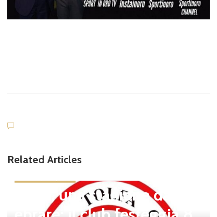
Related Articles
news in primo piano
Tolfa, una stagione da cel
ebrare: il club festeggia 8