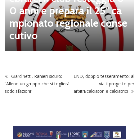
0 anni e prepara il 25° ca
mpionato regionale conse
cutivo
Giardinetti, Ranieri sicuro:
LND, doppio tesseramento: al
“Alleno un gruppo che si toglierà
via il progetto per
soddisfazioni”
arbitri/calciatori e calciatrici