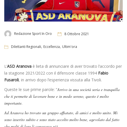
Redazione Sport In Oro
8 Ottobre 2021
,
,
Dilettanti Regionali
Eccellenza
Ultim'ora
L’
ASD Aranova
è lieta di annunciare di aver trovato l’accordo per
la stagione 2021/2022 con il difensore classe 1994
Fabio
Fusaroli
, in arrivo dopo l’esperienza vissuta alla Tivoli.
Queste le sue prime parole: “
Arrivo in una società seria e tranquilla
che ti permette di lavorare bene e in modo sereno, questo è molto
importante.
Ad Aranova ho trovato un gruppo affiatato, di amici e molto unito. Mi
sono inserito subito e sono stato accolto molto bene, agevolato dal fatto
che molti di loro li conoscevo già.