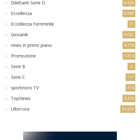
Dilettanti Serie D
8.256
Eccellenza
8.589
Eccellenza Femminile
31
Giovanili
9.022
news in primo piano
4.776
Promozione
5.014
Serie B
2
Serie C
117
sportinoro TV
314
TopNews
4.356
Ultim'ora
29.336