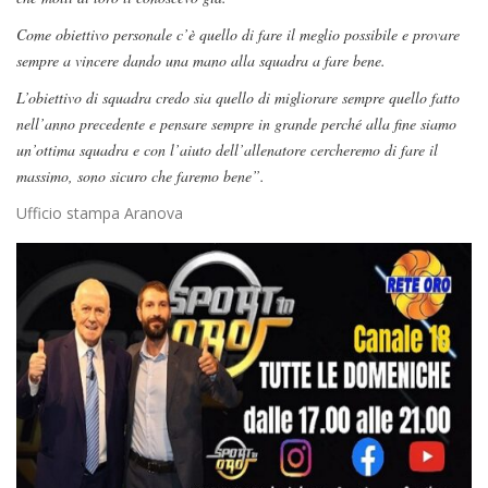
Come obiettivo personale c’è quello di fare il meglio possibile e provare
sempre a vincere dando una mano alla squadra a fare bene.
L’obiettivo di squadra credo sia quello di migliorare sempre quello fatto
nell’anno precedente e pensare sempre in grande perché alla fine siamo
un’ottima squadra e con l’aiuto dell’allenatore cercheremo di fare il
massimo, sono sicuro che faremo bene”.
Ufficio stampa Aranova