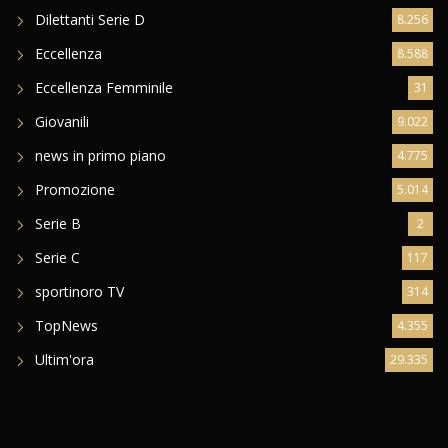
Dilettanti Serie D
8.256
Eccellenza
8.588
Eccellenza Femminile
31
Giovanili
9.022
news in primo piano
4.775
Promozione
5.014
Serie B
2
Serie C
117
sportinoro TV
314
TopNews
4.355
Ultim'ora
29.335