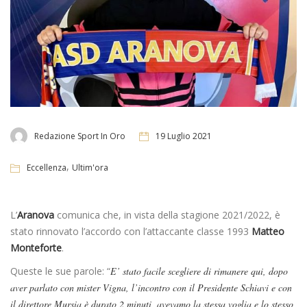
Redazione Sport In Oro
19 Luglio 2021
,
Eccellenza
Ultim'ora
L’
Aranova
comunica che, in vista della stagione 2021/2022, è
stato rinnovato l’accordo con l’attaccante classe 1993
Matteo
Monteforte
.
Queste le sue parole: “
E’ stato facile scegliere di rimanere qui, dopo
aver parlato con mister Vigna, l’incontro con il Presidente Schiavi e con
il direttore Mursia è durato 2 minuti, avevamo la stessa voglia e lo stesso