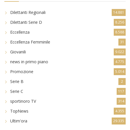
Dilettanti Regionali
14.881
Dilettanti Serie D
8.256
Eccellenza
8.588
Eccellenza Femminile
31
Giovanili
9.022
news in primo piano
4.775
Promozione
5.014
Serie B
2
Serie C
117
sportinoro TV
314
TopNews
4.355
Ultim'ora
29.335