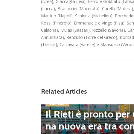
(Ivrea), Giaccaglia (Jesi), Ferro e Gobbato (Latis
(Lucca), Bracaccini (Macerata), Carella (Matera),
Martino (Napoli), Schirinzi (Nichelino), Porched
Rossi (Pinerolo), Emmanuele e Vingo (Pisa), San
Calabria), Mulas (Sassari), Rizzello (Savona), Ca
Annunziata), Renzullo (Torre del Greco), Bontad
(Trieste), Calzavara (Varese) e Mansueto (Veron
Related Articles
Eccellenza
Il Rieti è pronto per
inito il
na nuova era tra co
pescagg