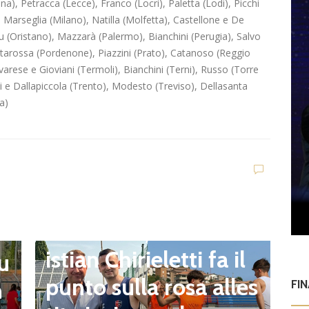
ana), Petracca (Lecce), Franco (Locri), Paletta (Lodi), Picchi
 Marseglia (Milano), Natilla (Molfetta), Castellone e De
du (Oristano), Mazzarà (Palermo), Bianchini (Perugia), Salvo
tarossa (Pordenone), Piazzini (Prato), Catanoso (Reggio
lvarese e Gioviani (Termoli), Bianchini (Terni), Russo (Torre
i e Dallapiccola (Trento), Modesto (Treviso), Dellasanta
a)
Eccellenza
Sorianese, mister Chr
E
I
istian Chirieletti fa il
 u
h
punto sulla rosa alles
n
FI
z