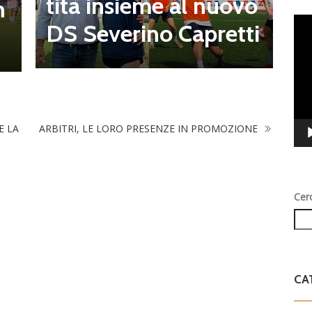
tita insieme al nuovo
n
a
Vid
DS Severino Capretti
Play
t
E LA
ARBITRI, LE LORO PRESENZE IN PROMOZIONE
Cer
CA