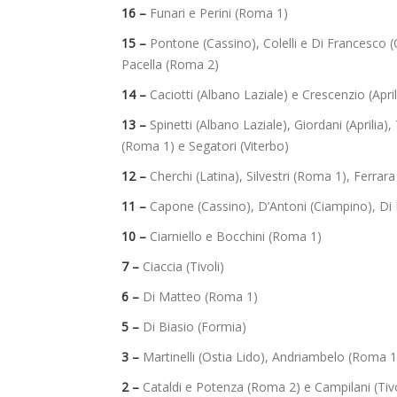
16 –
Funari e Perini (Roma 1)
15 –
Pontone (Cassino), Colelli e Di Francesco (O
Pacella (Roma 2)
14 –
Caciotti (Albano Laziale) e Crescenzio (April
13 –
Spinetti (Albano Laziale), Giordani (Aprilia)
(Roma 1) e Segatori (Viterbo)
12 –
Cherchi (Latina), Silvestri (Roma 1), Ferrar
11 –
Capone (Cassino), D’Antoni (Ciampino), Di M
10 –
Ciarniello e Bocchini (Roma 1)
7 –
Ciaccia (Tivoli)
6 –
Di Matteo (Roma 1)
5 –
Di Biasio (Formia)
3 –
Martinelli (Ostia Lido), Andriambelo (Roma 
2 –
Cataldi e Potenza (Roma 2) e Campilani (Tivo