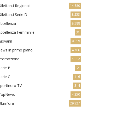
Dilettanti Regionali
14.880
Dilettanti Serie D
8.253
Eccellenza
8.588
Eccellenza Femminile
31
Giovanili
9.019
news in primo piano
4.766
Promozione
5.012
Serie B
2
Serie C
116
sportinoro TV
314
TopNews
4.350
Ultim'ora
29.327