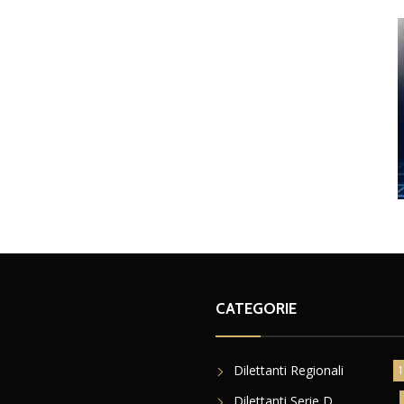
CATEGORIE
Dilettanti Regionali
1
Dilettanti Serie D