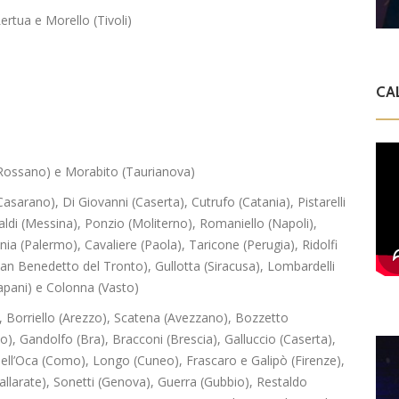
ertua e Morello (Tivoli)
CA
(Rossano) e Morabito (Taurianova)
Casarano), Di Giovanni (Caserta), Cutrufo (Catania), Pistarelli
inaldi (Messina), Ponzio (Moliterno), Romaniello (Napoli),
a (Palermo), Cavaliere (Paola), Taricone (Perugia), Ridolfi
(San Benedetto del Tronto), Gullotta (Siracusa), Lombardelli
rapani) e Colonna (Vasto)
 Borriello (Arezzo), Scatena (Avezzano), Bozzetto
), Gandolfo (Bra), Bracconi (Brescia), Galluccio (Caserta),
ell’Oca (Como), Longo (Cuneo), Frascaro e Galipò (Firenze),
allarate), Sonetti (Genova), Guerra (Gubbio), Restaldo