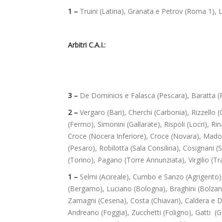
1 –
Truini (Latina), Granata e Petrov (Roma 1), L
Arbitri C.A.I.:
3 –
De Dominicis e Falasca (Pescara), Baratta 
2 –
Vergaro (Bari), Cherchi (Carbonia), Rizzello (
(Fermo), Simonini (Gallarate), Rispoli (Locri), R
Croce (Nocera Inferiore), Croce (Novara), Madoni
(Pesaro), Robilotta (Sala Consilina), Cosignani 
(Torino), Pagano (Torre Annunziata), Virgilio (T
1 –
Selmi (Acireale), Cumbo e Sanzo (Agrigento),
(Bergamo), Luciano (Bologna), Braghini (Bolzano
Zamagni (Cesena), Costa (Chiavari), Caldera e D
Andreano (Foggia), Zucchetti (Foligno), Gatti (G