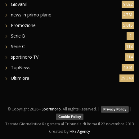
Giovanili
9.022
news in primo piano
4.781
Promozione
5.015
Serie B
2
Serie C
118
sportinoro TV
314
TopNews
4.361
Ultim'ora
29.340
© Copyright
2026 -
Sportinoro
. All Rights Reserved. |
|
Privacy Policy
Cookie Policy
Testata Giornalistica Registrata al Tribunale di Roma il 22 novembre 2013
Created by
HRS Agency