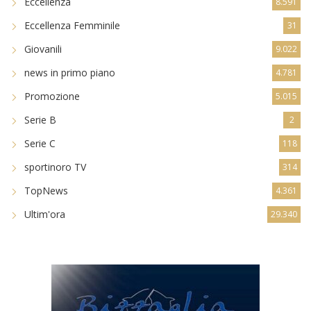
Eccellenza
8.591
Eccellenza Femminile
31
Giovanili
9.022
news in primo piano
4.781
Promozione
5.015
Serie B
2
Serie C
118
sportinoro TV
314
TopNews
4.361
Ultim'ora
29.340