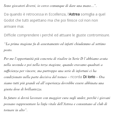
Sono giocatori diversi, io cerco comunque di dare una mano…”.
Da quando è retrocessa in Eccellenza, l’
Astrea
somiglia a quel
Godot che tutti aspettano ma che poi finisce col non non
arrivare mai.
Difficile comprendere i perché ed attuare le giuste contromisure.
“La prima stagione fu di assestamento ed infatti chiudemmo al settimo
posto.
Per me l’opportunità più concreta di risalire in Serie D l’abbiamo avuta
nella seconda e poi nella terza stagione, quando eravamo quadrati a
sufficienza per vincere, ma purtroppo una serie di infortuni ci ha
condizionato nella parte decisiva del torneo –
ricorda
Di Iorio
– Ora
siamo tutti più grandi ed all’esperienza dovrebbe essere abbinata una
giusta dose di brillantezza.
In futuro si dovrà lavorare con maggior cura sugli under, perchè i giovani
possano rappresentare la linfa vitale dell’Astrea e consentano al club di
tornare in alto”.