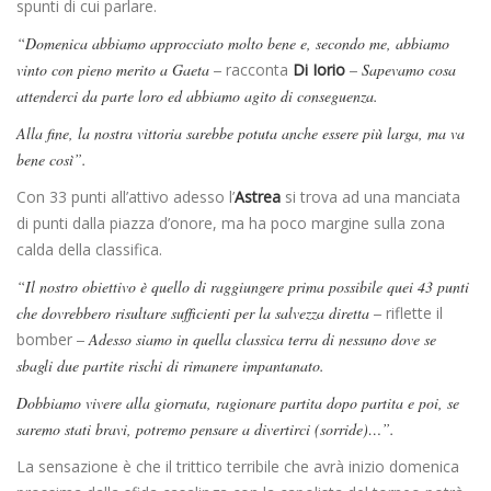
spunti di cui parlare.
“Domenica abbiamo approcciato molto bene e, secondo me, abbiamo
vinto con pieno merito a Gaeta –
racconta
Di Iorio
– Sapevamo cosa
attenderci da parte loro ed abbiamo agito di conseguenza.
Alla fine, la nostra vittoria sarebbe potuta anche essere più larga, ma va
bene così”.
Con 33 punti all’attivo adesso l’
Astrea
si trova ad una manciata
di punti dalla piazza d’onore, ma ha poco margine sulla zona
calda della classifica.
“Il nostro obiettivo è quello di raggiungere prima possibile quei 43 punti
che dovrebbero risultare sufficienti per la salvezza diretta –
riflette il
bomber
– Adesso siamo in quella classica terra di nessuno dove se
sbagli due partite rischi di rimanere impantanato.
Dobbiamo vivere alla giornata, ragionare partita dopo partita e poi, se
saremo stati bravi, potremo pensare a divertirci (sorride)…”.
La sensazione è che il trittico terribile che avrà inizio domenica