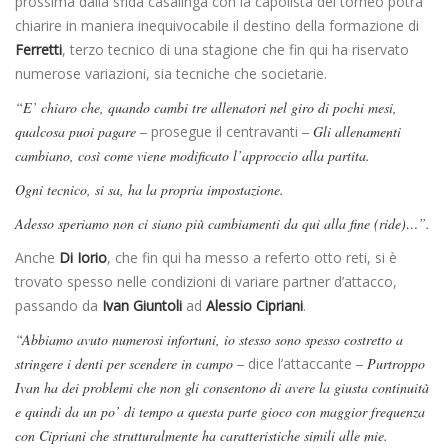
prossima dalla sfida casalinga con la capolista del torneo potrà
chiarire in maniera inequivocabile il destino della formazione di
Ferretti
, terzo tecnico di una stagione che fin qui ha riservato
numerose variazioni, sia tecniche che societarie.
“E’ chiaro che, quando cambi tre allenatori nel giro di pochi mesi,
qualcosa puoi pagare –
prosegue il centravanti
– Gli allenamenti
cambiano, così come viene modificato l’approccio alla partita.
Ogni tecnico, si sa, ha la propria impostazione.
Adesso speriamo non ci siano più cambiamenti da qui alla fine (ride)…”.
Anche
Di Iorio
, che fin qui ha messo a referto otto reti, si è
trovato spesso nelle condizioni di variare partner d’attacco,
passando da
Ivan Giuntoli
ad
Alessio Cipriani
.
“Abbiamo avuto numerosi infortuni, io stesso sono spesso costretto a
stringere i denti per scendere in campo –
dice l’attaccante
– Purtroppo
Ivan ha dei problemi che non gli consentono di avere la giusta continuità
e quindi da un po’ di tempo a questa parte gioco con maggior frequenza
con Cipriani che strutturalmente ha caratteristiche simili alle mie.