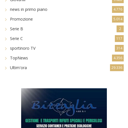
news in primo piano
4.776
Promozione
5.014
Serie B
2
Serie C
117
sportinoro TV
314
TopNews
4.356
Ultim'ora
29.336