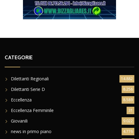
CATEGORIE
Dilettanti Regionali
14.882
Dilettanti Serie D
8.256
Eccellenza
8.589
Eccellenza Femminile
31
Giovanili
9.022
news in primo piano
4.776