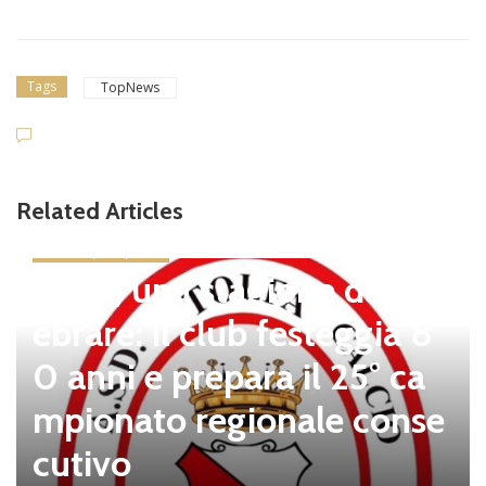
Tags
TopNews
Related Articles
news in primo piano
Tolfa, una stagione da cel
ebrare: il club festeggia 8
0 anni e prepara il 25° ca
mpionato regionale conse
cutivo