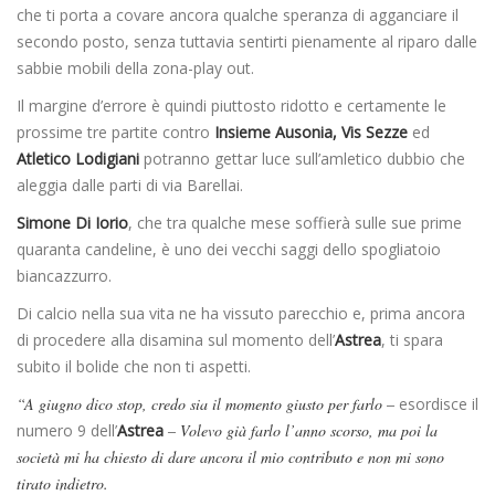
che ti porta a covare ancora qualche speranza di agganciare il
secondo posto, senza tuttavia sentirti pienamente al riparo dalle
sabbie mobili della zona-play out.
Il margine d’errore è quindi piuttosto ridotto e certamente le
prossime tre partite contro
Insieme Ausonia, Vis Sezze
ed
Atletico Lodigiani
potranno gettar luce sull’amletico dubbio che
aleggia dalle parti di via Barellai.
Simone Di Iorio
, che tra qualche mese soffierà sulle sue prime
quaranta candeline, è uno dei vecchi saggi dello spogliatoio
biancazzurro.
Di calcio nella sua vita ne ha vissuto parecchio e, prima ancora
di procedere alla disamina sul momento dell’
Astrea
, ti spara
subito il bolide che non ti aspetti.
“A giugno dico stop, credo sia il momento giusto per farlo –
esordisce il
numero 9 dell’
Astrea
– Volevo già farlo l’anno scorso, ma poi la
società mi ha chiesto di dare ancora il mio contributo e non mi sono
tirato indietro.