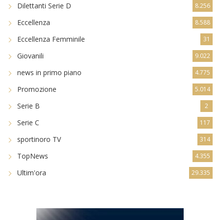
Dilettanti Serie D
8.256
Eccellenza
8.588
Eccellenza Femminile
31
Giovanili
9.022
news in primo piano
4.775
Promozione
5.014
Serie B
2
Serie C
117
sportinoro TV
314
TopNews
4.355
Ultim'ora
29.335