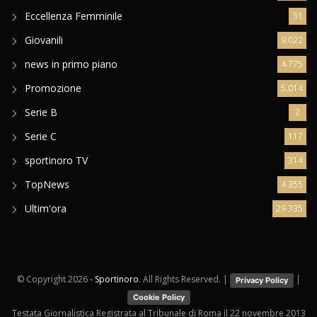
Eccellenza Femminile
31
Giovanili
9.022
news in primo piano
4.775
Promozione
5.014
Serie B
2
Serie C
117
sportinoro TV
314
TopNews
4.355
Ultim'ora
29.335
© Copyright
2026 -
Sportinoro
. All Rights Reserved. |
|
Privacy Policy
Cookie Policy
Testata Giornalistica Registrata al Tribunale di Roma il 22 novembre 2013