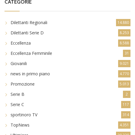
CATEGORIE
Dilettanti Regionali
14.880
Dilettanti Serie D
8.253
Eccellenza
8.588
Eccellenza Femminile
31
Giovanili
9.021
news in primo piano
4.770
Promozione
5.013
Serie B
2
Serie C
117
sportinoro TV
314
TopNews
4.351