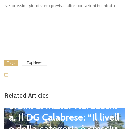
Nei prossimi giorni sono previste altre operazioni in entrata.
Tags
TopNews
news in primo piano
L’Atletico Capranica ha ini
ziato la preparazione agli
Related Articles
ordini di mister Nardecchi
a. Il DG Calabrese: “Il livell
o della categoria è cresciu