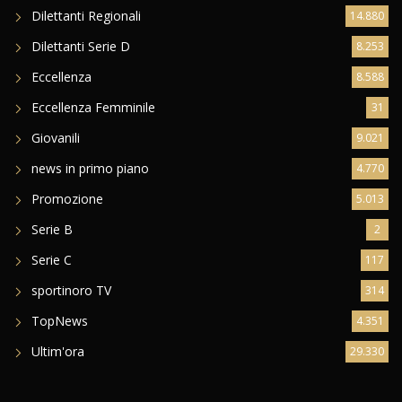
Dilettanti Regionali
14.880
Dilettanti Serie D
8.253
Eccellenza
8.588
Eccellenza Femminile
31
Giovanili
9.021
news in primo piano
4.770
Promozione
5.013
Serie B
2
Serie C
117
sportinoro TV
314
TopNews
4.351
Ultim'ora
29.330