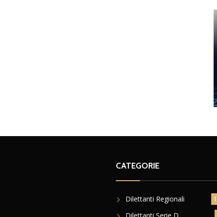
CATEGORIE
Dilettanti Regionali
1
Dilettanti Serie D