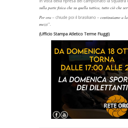
In vista della ripresa del campionato la squadra 
sulla parte fisica che su quella tattica, tutto ciò che se
Per ora –
chiude poi il brasiliano
– continuiamo a lav
mezzi”.
(Ufficio Stampa Atletico Terme Fiuggi)