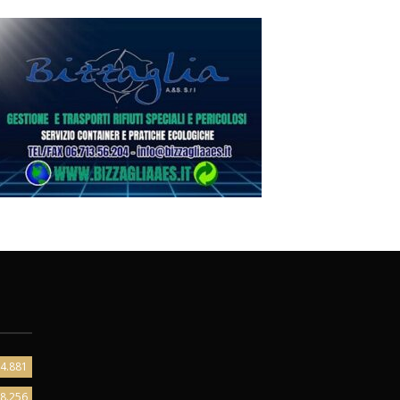
4.881
8.256