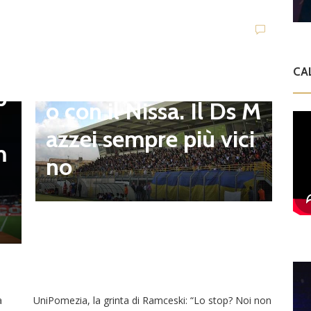
Campagnano), merca
to senza sosta: Busat
to e Sosa nel mirino,
D
,
S
CA
Balla accende il duell
p
i
o con il Nissa. Il Ds M
t
azzei sempre più vici
m
n
no
l
a
UniPomezia, la grinta di Ramceski: “Lo stop? Noi non