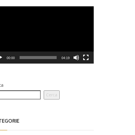
eo
er
00:00
04:19
ca
Cerca
TEGORIE