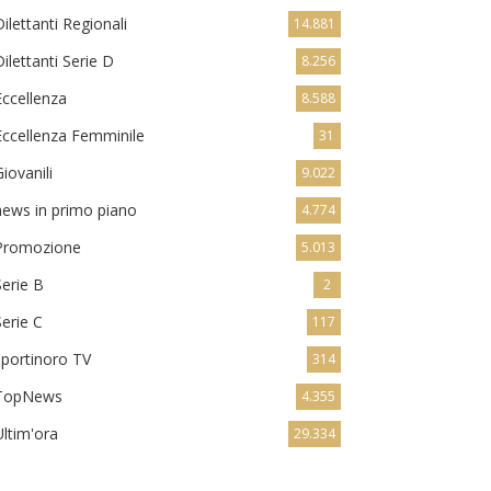
Dilettanti Regionali
14.881
Dilettanti Serie D
8.256
Eccellenza
8.588
Eccellenza Femminile
31
Giovanili
9.022
news in primo piano
4.774
Promozione
5.013
Serie B
2
Serie C
117
sportinoro TV
314
TopNews
4.355
Ultim'ora
29.334