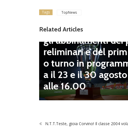
Tags
TopNews
Dilettanti Serie D
Coppa Italia Serie D
Related Articles
gli abbinamenti dei 
LND Gi
reliminari e del prim
“Il fut
o turno in program
diletta
a il 23 e il 30 agosto
 da serv
alle 16.00
 vivai”
N.T.T.Teste, gioia Corvino! Il classe 2004 vol