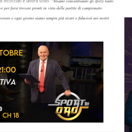
di Incocciati è lavora sodo:
“Stiamo concentrando gli sforzi tanto
rve per farsi trovare pronti in vista delle partite di campionato.
orare e ogni giorno siamo sempre più sicuri e fiduciosi nei nostri
Dilettanti Serie D
Viterbese (Certosa V.