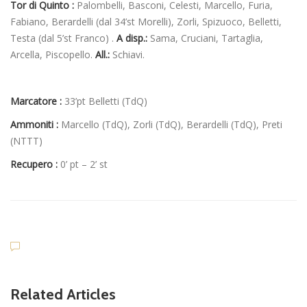
Tor di Quinto :
Palombelli, Basconi, Celesti, Marcello, Furia,
Fabiano, Berardelli (dal 34’st Morelli), Zorli, Spizuoco, Belletti,
Testa (dal 5’st Franco) .
A disp.:
Sama, Cruciani, Tartaglia,
Arcella, Piscopello.
All.:
Schiavi.
Marcatore :
33’pt Belletti (TdQ)
Ammoniti :
Marcello (TdQ), Zorli (TdQ), Berardelli (TdQ), Preti
(NTTT)
Recupero :
0’ pt – 2’ st
Related Articles