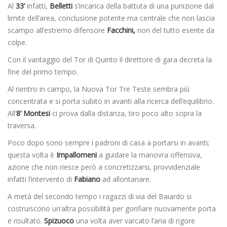
Al
33’
infatti,
Belletti
s’incarica della battuta di una punizione dal
limite dell’area, conclusione potente ma centrale che non lascia
scampo all’estremo difensore
Facchini,
non del tutto esente da
colpe.
Con il vantaggio del Tor di Quinto il direttore di gara decreta la
fine del primo tempo.
Al rientro in campo, la Nuova Tor Tre Teste sembra più
concentrata e si porta subito in avanti alla ricerca dell’equilibrio.
All’
8’ Montesi
ci prova dalla distanza, tiro poco alto sopra la
traversa.
Poco dopo sono sempre i padroni di casa a portarsi in avanti;
questa volta è
Impallomeni
a guidare la manovra offensiva,
azione che non riesce però a concretizzarsi, provvidenziale
infatti l’intervento di
Fabiano
ad allontanare.
A metà del secondo tempo i ragazzi di via del Baiardo si
costruiscono un’altra possibilità per gonfiare nuovamente porta
e risultato.
Spizuoco
una volta aver varcato l’aria di rigore