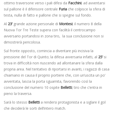
ottimo traversone verso i pali difesi da
Facchini
; ad avventarsi
sul pallone è il difensore centrale
Furia
che colpisce la sfera di
testa, nulla di fatto e pallone che si spegne sul fondo.
Al
23’
grande azione personale di
Montesi
; il numero 8 della
Nuova Tor Tre Teste supera con facilità il centrocampo
avversario portandosi in zona tiro, la sua conclusione non si
dimostrerà pericolosa.
Sul fronte opposto, comincia a diventare più incisiva la
pressione del Tor di Quinto; la difesa avversaria infatti, al
25’
si
trova in difficoltà non riuscendo ad allontanare la sfera dalla
propria area. Nel tentativo di riportarsi in avanti, i ragazzi di casa
chiamano in causa il proprio portiere che, con un’uscita un po’
avventata, lascia la porta sguarnita, favorendo così la
conclusione del numero 10 ospite
Belletti
; tiro che c’entra in
pieno la traversa.
Sarà lo stesso
Belletti
a rendersi protagonista e a siglare il gol
che deciderà le sorti dell’intero match.