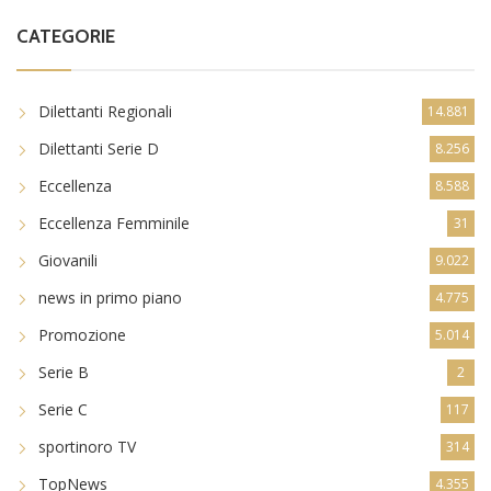
CATEGORIE
Dilettanti Regionali
14.881
Dilettanti Serie D
8.256
Eccellenza
8.588
Eccellenza Femminile
31
Giovanili
9.022
news in primo piano
4.775
Promozione
5.014
Serie B
2
Serie C
117
sportinoro TV
314
TopNews
4.355