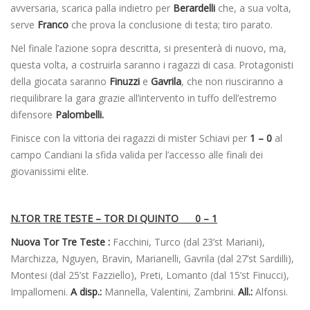
avversaria, scarica palla indietro per
Berardelli
che, a sua volta,
serve
Franco
che prova la conclusione di testa; tiro parato.
Nel finale l’azione sopra descritta, si presenterà di nuovo, ma,
questa volta, a costruirla saranno i ragazzi di casa. Protagonisti
della giocata saranno
Finuzzi
e
Gavrila
, che non riusciranno a
riequilibrare la gara grazie all’intervento in tuffo dell’estremo
difensore
Palombelli.
Finisce con la vittoria dei ragazzi di mister Schiavi per
1 – 0
al
campo Candiani la sfida valida per l’accesso alle finali dei
giovanissimi elite.
N.TOR TRE TESTE – TOR DI QUINTO 0 – 1
Nuova Tor Tre Teste :
Facchini, Turco (dal 23’st Mariani),
Marchizza, Nguyen, Bravin, Marianelli, Gavrila (dal 27’st Sardilli),
Montesi (dal 25’st Fazziello), Preti, Lomanto (dal 15’st Finucci),
Impallomeni.
A disp.:
Mannella, Valentini, Zambrini.
All.:
Alfonsi.