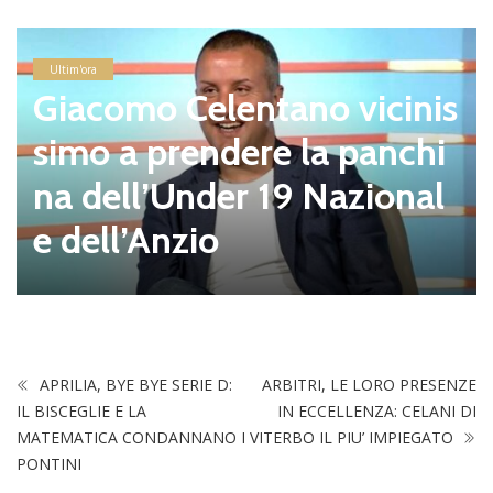
Ultim'ora
Giacomo Celentano vicinis
simo a prendere la panchi
na dell’Under 19 Nazional
e dell’Anzio
APRILIA, BYE BYE SERIE D:
ARBITRI, LE LORO PRESENZE
IL BISCEGLIE E LA
IN ECCELLENZA: CELANI DI
MATEMATICA CONDANNANO I
VITERBO IL PIU’ IMPIEGATO
PONTINI