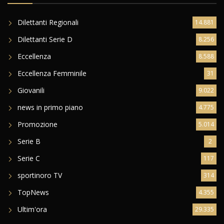
Dilettanti Regionali
14.881
Dilettanti Serie D
8.256
Eccellenza
8.588
Eccellenza Femminile
31
Giovanili
9.022
news in primo piano
4.775
Promozione
5.014
Serie B
2
Serie C
117
sportinoro TV
314
TopNews
4.355
Ultim'ora
29.335