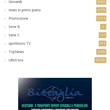
Giovanili
9.022
news in primo piano
4.775
Promozione
5.014
Serie B
2
Serie C
117
sportinoro TV
314
TopNews
4.355
Ultim'ora
29.335