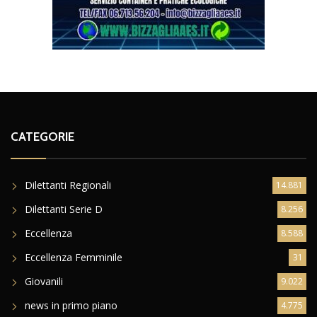
CATEGORIE
Dilettanti Regionali
14.881
Dilettanti Serie D
8.256
Eccellenza
8.588
Eccellenza Femminile
31
Giovanili
9.022
news in primo piano
4.775