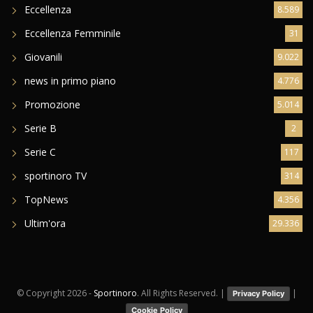
Eccellenza
8.589
Eccellenza Femminile
31
Giovanili
9.022
news in primo piano
4.776
Promozione
5.014
Serie B
2
Serie C
117
sportinoro TV
314
TopNews
4.356
Ultim'ora
29.336
© Copyright
2026 -
Sportinoro
. All Rights Reserved. |
|
Privacy Policy
Cookie Policy