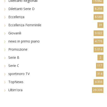
Dilettanti Regionali
14.882
Dilettanti Serie D
8.256
Eccellenza
8.589
Eccellenza Femminile
31
Giovanili
9.022
news in primo piano
4.776
Promozione
5.014
Serie B
2
Serie C
117
sportinoro TV
314
TopNews
4.356
Ultim'ora
29.336