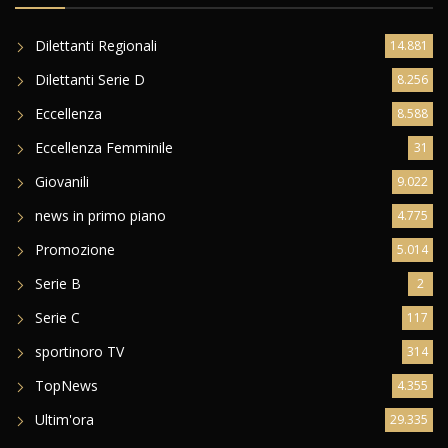
Dilettanti Regionali
14.881
Dilettanti Serie D
8.256
Eccellenza
8.588
Eccellenza Femminile
31
Giovanili
9.022
news in primo piano
4.775
Promozione
5.014
Serie B
2
Serie C
117
sportinoro TV
314
TopNews
4.355
Ultim'ora
29.335