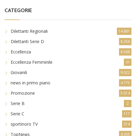
CATEGORIE
Dilettanti Regionali
14.881
Dilettanti Serie D
8.256
Eccellenza
8.588
Eccellenza Femminile
31
Giovanili
9.022
news in primo piano
4.775
Promozione
5.014
Serie B
2
Serie C
117
sportinoro TV
314
TopNews
4.355