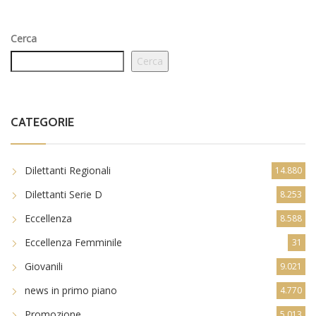
Cerca
Cerca
CATEGORIE
Dilettanti Regionali
14.880
Dilettanti Serie D
8.253
Eccellenza
8.588
Eccellenza Femminile
31
Giovanili
9.021
news in primo piano
4.770
Promozione
5.013