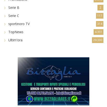
Serie B
2
Serie C
117
sportinoro TV
314
TopNews
4.351
Ultim'ora
29.330