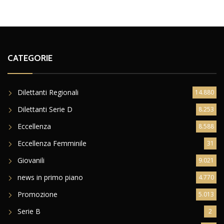
CATEGORIE
Dilettanti Regionali
14.880
Dilettanti Serie D
8.253
Eccellenza
8.588
Eccellenza Femminile
31
Giovanili
9.021
news in primo piano
4.770
Promozione
5.013
Serie B
2