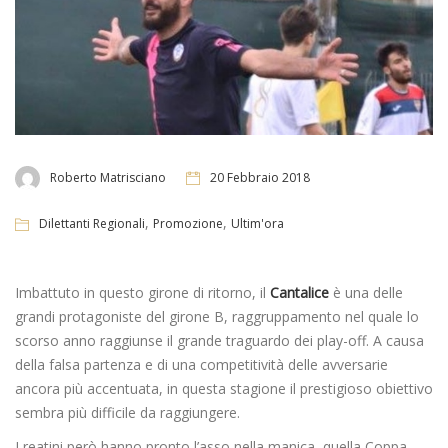
Roberto Matrisciano
20 Febbraio 2018
,
,
Dilettanti Regionali
Promozione
Ultim'ora
Imbattuto in questo girone di ritorno, il
Cantalice
è una delle
grandi protagoniste del girone B, raggruppamento nel quale lo
scorso anno raggiunse il grande traguardo dei play-off. A causa
della falsa partenza e di una competitività delle avversarie
ancora più accentuata, in questa stagione il prestigioso obiettivo
sembra più difficile da raggiungere.
I reatini però hanno pronto l’asso nella manica, quella Coppa