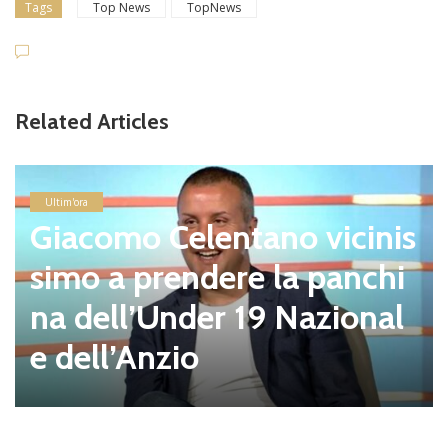
Tags
Top News
TopNews
Related Articles
Ultim'ora
Giacomo Celentano vicinis
simo a prendere la panchi
na dell’Under 19 Nazional
e dell’Anzio