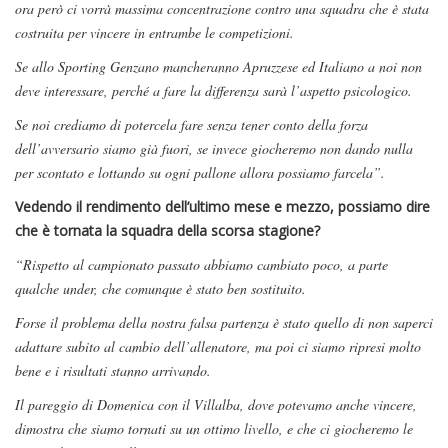
ora però ci vorrà massima concentrazione contro una squadra che è stata
costruita per vincere in entrambe le competizioni.
Se allo Sporting Genzano mancheranno Apruzzese ed Italiano a noi non
deve interessare, perché a fare la differenza sarà l’aspetto psicologico.
Se noi crediamo di potercela fare senza tener conto della forza
dell’avversario siamo già fuori, se invece giocheremo non dando nulla
per scontato e lottando su ogni pallone allora possiamo farcela”.
Vedendo il rendimento dell’ultimo mese e mezzo, possiamo dire
che è tornata la squadra della scorsa stagione?
“Rispetto al campionato passato abbiamo cambiato poco, a parte
qualche under, che comunque è stato ben sostituito.
Forse il problema della nostra falsa partenza è stato quello di non saperci
adattare subito al cambio dell’allenatore, ma poi ci siamo ripresi molto
bene e i risultati stanno arrivando.
Il pareggio di Domenica con il Villalba, dove potevamo anche vincere,
dimostra che siamo tornati su un ottimo livello, e che ci giocheremo le