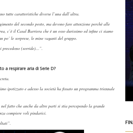
o tutte caratteristiche diverse l’una dall’altra.
ungimento del secondo posto, ma devono fare attenzione perchè alle
rea, c’è il Casal Barriera che è un osso durissimo ed infine ci siamo
n po’ le sorprese, le mine vaganti del gruppo.
 ci precedono (sorride)…”.
sto a respirare aria di Serie D?
creta.
simo ipotizzato e adesso la società ha fissato un programma triennale
nel fatto che anche da altre parti si stia percependo la grande
nza compiere voli pindarici.
FI
ltati”.