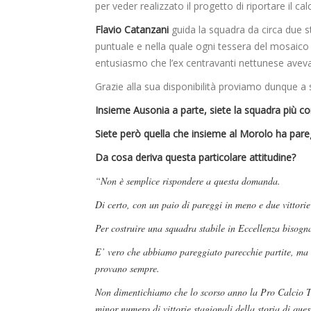
per veder realizzato il progetto di riportare il cal
Flavio Catanzani
guida la squadra da circa due s
puntuale e nella quale ogni tessera del mosaico p
entusiasmo che l’ex centravanti nettunese aveva
Grazie alla sua disponibilità proviamo dunque a
Insieme Ausonia a parte, siete la squadra più c
Siete però quella che insieme al Morolo ha pareg
Da cosa deriva questa particolare attitudine?
“Non è semplice rispondere a questa domanda.
Di certo, con un paio di pareggi in meno e due vittori
Per costruire una squadra stabile in Eccellenza bisogna 
E’ vero che abbiamo pareggiato parecchie partite, ma 
provano sempre.
Non dimentichiamo che lo scorso anno la Pro Calcio To
minor numero di vittorie stagionali della storia di ques