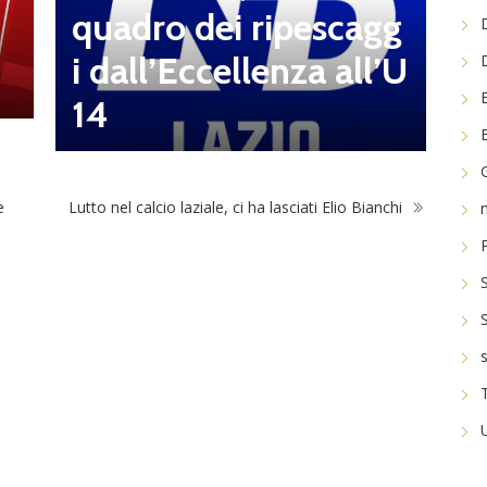
e
quadro dei ripescagg
e
i dall’Eccellenza all’U
i
14
e
Lutto nel calcio laziale, ci ha lasciati Elio Bianchi