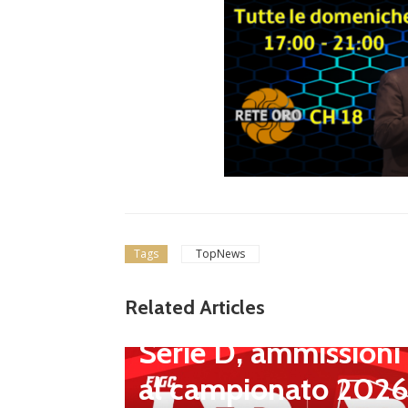
Tags
TopNews
Related Articles
Dilettanti Serie D
po del
Serie D, ammissioni
’avventu
al campionato 2026