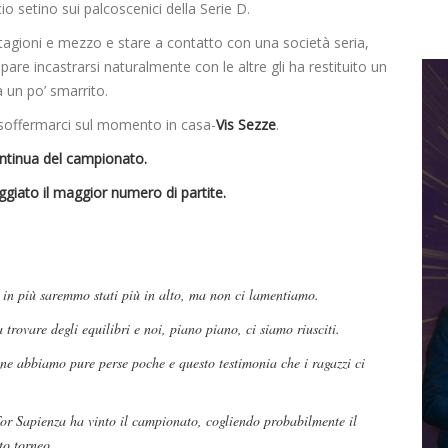
cio setino sui palcoscenici della Serie D.
tagioni e mezzo e stare a contatto con una società seria,
are incastrarsi naturalmente con le altre gli ha restituito un
 un po’ smarrito.
 soffermarci sul momento in casa-
Vis Sezze
.
ontinua del campionato.
giato il maggior numero di partite.
e in più saremmo stati più in alto, ma non ci lamentiamo.
trovare degli equilibri e noi, piano piano, ci siamo riusciti.
ne abbiamo pure perse poche e questo testimonia che i ragazzi ci
r Sapienza ha vinto il campionato, cogliendo probabilmente il
to torneo.