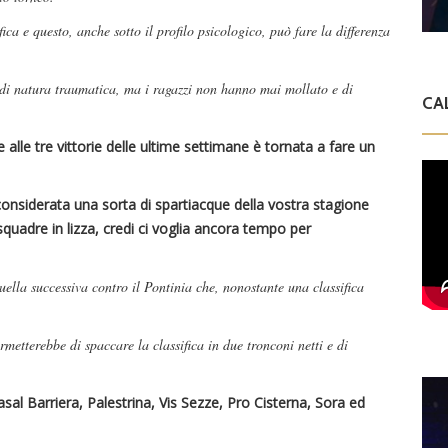
ca e questo, anche sotto il profilo psicologico, può fare la differenza
 di natura traumatica, ma i ragazzi non hanno mai mollato e di
CA
 alle tre vittorie delle ultime settimane è tornata a fare un
considerata una sorta di spartiacque della vostra stagione
squadre in lizza, credi ci voglia ancora tempo per
uella successiva contro il Pontinia che, nonostante una classifica
ermetterebbe di spaccare la classifica in due tronconi netti e di
asal Barriera, Palestrina, Vis Sezze, Pro Cisterna, Sora ed