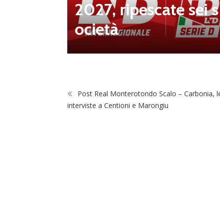
one: en
2027, ripescate sei s
ettivo
ocietà
Post Real Monterotondo Scalo – Carbonia, l
interviste a Centioni e Marongiu