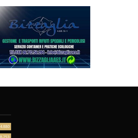
4.880
8.253