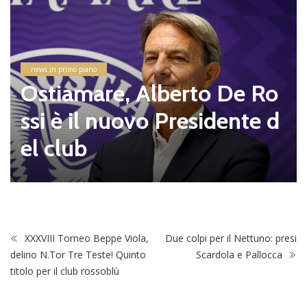
news in primo piano
Ostiamare, Alberto De Ro
ssi è il nuovo Presidente d
el club
XXXVIII Torneo Beppe Viola,
Due colpi per il Nettuno: presi
delirio N.Tor Tre Teste! Quinto
Scardola e Pallocca
titolo per il club rossoblù