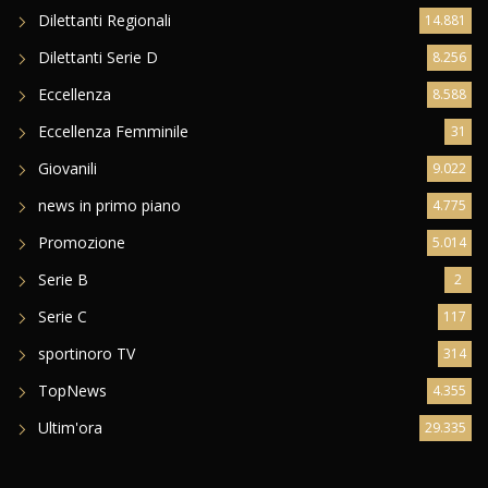
Dilettanti Regionali
14.881
Dilettanti Serie D
8.256
Eccellenza
8.588
Eccellenza Femminile
31
Giovanili
9.022
news in primo piano
4.775
Promozione
5.014
Serie B
2
Serie C
117
sportinoro TV
314
TopNews
4.355
Ultim'ora
29.335