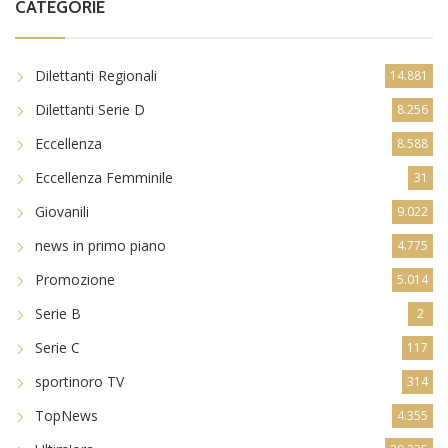
CATEGORIE
Dilettanti Regionali
14.881
Dilettanti Serie D
8.256
Eccellenza
8.588
Eccellenza Femminile
31
Giovanili
9.022
news in primo piano
4.775
Promozione
5.014
Serie B
2
Serie C
117
sportinoro TV
314
TopNews
4.355