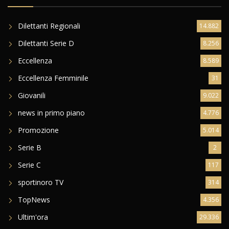
Dilettanti Regionali
14.882
Dilettanti Serie D
8.256
Eccellenza
8.589
Eccellenza Femminile
31
Giovanili
9.022
news in primo piano
4.776
Promozione
5.014
Serie B
2
Serie C
117
sportinoro TV
314
TopNews
4.356
Ultim'ora
29.336