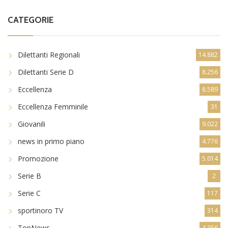
CATEGORIE
Dilettanti Regionali
14.882
Dilettanti Serie D
8.256
Eccellenza
8.589
Eccellenza Femminile
31
Giovanili
9.022
news in primo piano
4.776
Promozione
5.014
Serie B
2
Serie C
117
sportinoro TV
314
TopNews
4.356