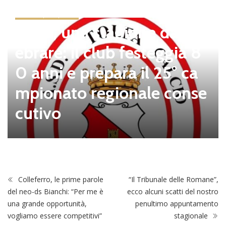
news in primo piano
Tolfa, una stagione da cel
ebrare: il club festeggia 8
0 anni e prepara il 25° ca
mpionato regionale conse
cutivo
Colleferro, le prime parole
“Il Tribunale delle Romane”,
del neo-ds Bianchi: “Per me è
ecco alcuni scatti del nostro
una grande opportunità,
penultimo appuntamento
vogliamo essere competitivi”
stagionale