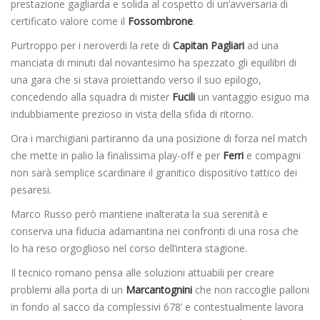
prestazione gagliarda e solida al cospetto di un’avversaria di
certificato valore come il
Fossombrone
.
Purtroppo per i neroverdi la rete di
Capitan Pagliari
ad una
manciata di minuti dal novantesimo ha spezzato gli equilibri di
una gara che si stava proiettando verso il suo epilogo,
concedendo alla squadra di mister
Fucili
un vantaggio esiguo ma
indubbiamente prezioso in vista della sfida di ritorno.
Ora i marchigiani partiranno da una posizione di forza nel match
che mette in palio la finalissima play-off e per
Ferri
e compagni
non sarà semplice scardinare il granitico dispositivo tattico dei
pesaresi.
Marco Russo però mantiene inalterata la sua serenità e
conserva una fiducia adamantina nei confronti di una rosa che
lo ha reso orgoglioso nel corso dell’intera stagione.
Il tecnico romano pensa alle soluzioni attuabili per creare
problemi alla porta di un
Marcantognini
che non raccoglie palloni
in fondo al sacco da complessivi 678’ e contestualmente lavora