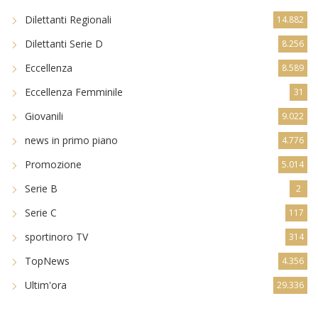
Dilettanti Regionali
14.882
Dilettanti Serie D
8.256
Eccellenza
8.589
Eccellenza Femminile
31
Giovanili
9.022
news in primo piano
4.776
Promozione
5.014
Serie B
2
Serie C
117
sportinoro TV
314
TopNews
4.356
Ultim'ora
29.336