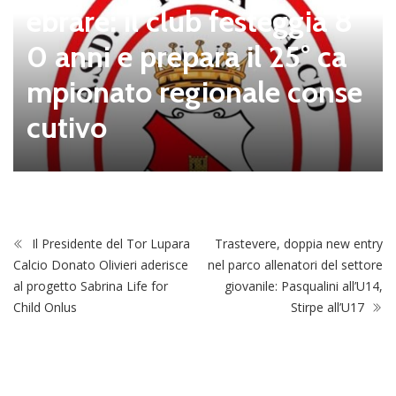
ebrare: il club festeggia 8
0 anni e prepara il 25° ca
mpionato regionale conse
cutivo
Il Presidente del Tor Lupara
Trastevere, doppia new entry
Calcio Donato Olivieri aderisce
nel parco allenatori del settore
al progetto Sabrina Life for
giovanile: Pasqualini all’U14,
Child Onlus
Stirpe all’U17