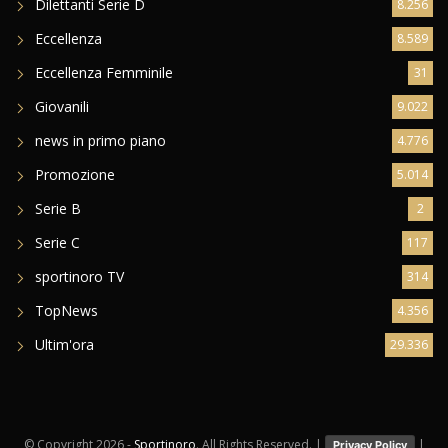
Dilettanti Serie D
8.256
Eccellenza
8.589
Eccellenza Femminile
31
Giovanili
9.022
news in primo piano
4.776
Promozione
5.014
Serie B
2
Serie C
117
sportinoro TV
314
TopNews
4.356
Ultim'ora
29.336
© Copyright
2026 -
Sportinoro
. All Rights Reserved. |
|
Privacy Policy