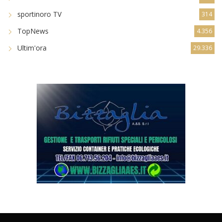
sportinoro TV
314
TopNews
4.356
Ultim'ora
29.336