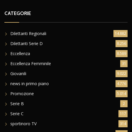
CATEGORIE
Dilettanti Regionali
14.882
Dilettanti Serie D
8.256
Eccellenza
8.589
Eccellenza Femminile
31
Giovanili
9.022
news in primo piano
4.776
Promozione
5.014
Serie B
2
Serie C
117
sportinoro TV
314