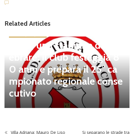
Related Articles
news in primo piano
Tolfa, una stagione da cel
ebrare: il club festeggia 8
0 anni e prepara il 25° ca
mpionato regionale conse
cutivo
Villa Adriana: Mauro De Liso
Si separano le strade tra