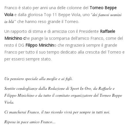
Franco è stato per anni una delle colonne del
Torneo Beppe
Viola
e dalla gloriosa Top 11 Beppe Viola, uno “
dei famosi uomini
in blù”
che hanno reso grande il Torneo.
Un rapporto di stima e di amicizia con il Presidente
Raffaele
Minichino c
he piange la scomparsa dell’amico Franco, come del
resto il DG
Filippo Minichin
o che ringrazierà sempre il grande
Franco per tutto il suo tempo dedicato alla crescita del Torneo e
per esserci sempre stato.
Un pensiero speciale alla moglie e ai figli.
Sentite condoglianze dalla Redazione di Sport In Oro, da Raffaele e
Filippo Minichino e da tutto il comitato organizzatore del Torneo Beppe
Viola.
Ci mancherai Franco, il tuo ricordo vivrà per sempre in tutti noi.
Riposa in pace amico Franco…