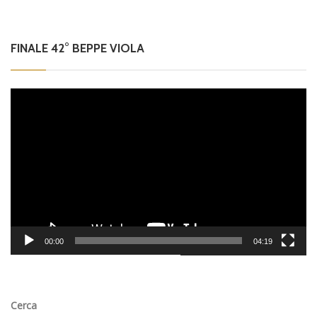
FINALE 42° BEPPE VIOLA
Video
Player
00:00
04:19
Cerca