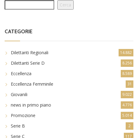
Cerca
CATEGORIE
Dilettanti Regionali
14.882
Dilettanti Serie D
8.256
Eccellenza
8.589
Eccellenza Femminile
31
Giovanili
9.022
news in primo piano
4.776
Promozione
5.014
Serie B
2
Serie C
117