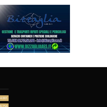
4.881
8.256