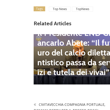
Tags
Top News
TopNews
gione d
Related Articles
Dilettanti Regionali
 club fe
Il Presidente LND G
i e pre
ancarlo Abete: “Il fu
mpionat
uro del calcio dilett
onsecut
ntistico passa da ser
izi e tutela dei vivai”
CIVITAVECCHIA-COMPAGNIA PORTUALE,