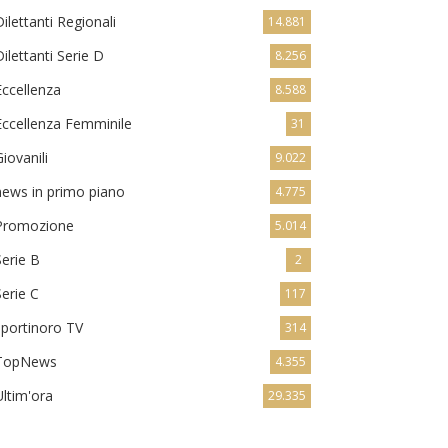
Dilettanti Regionali
14.881
Dilettanti Serie D
8.256
Eccellenza
8.588
Eccellenza Femminile
31
Giovanili
9.022
news in primo piano
4.775
Promozione
5.014
Serie B
2
Serie C
117
sportinoro TV
314
TopNews
4.355
Ultim'ora
29.335