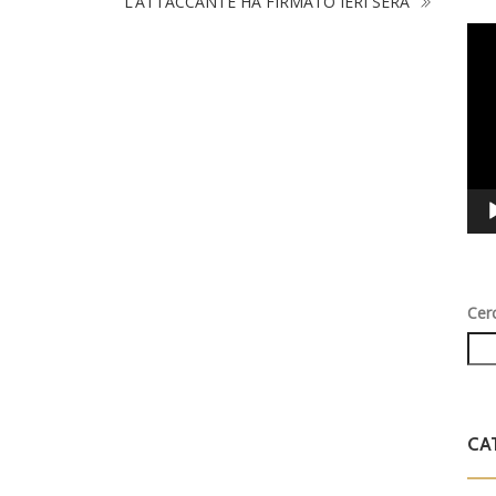
L’ATTACCANTE HA FIRMATO IERI SERA
Vid
Play
Cer
CA