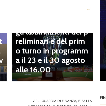
t
Dilettanti Serie D
t
Coppa Italia Serie D,
B
gli abbinamenti dei p
i
o
reliminari e del prim
t
a
o turno in programm
a
n
a il 23 e il 30 agosto
v
alle 16.00
FI
VIRLI-GUARDIA DI FINANZA, E’ FATTA: