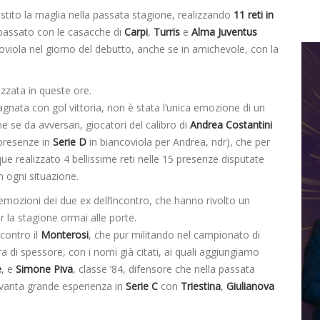
stito la maglia nella passata stagione, realizzando
11 reti in
 passato con le casacche di
Carpi
,
Turris
e
Alma Juventus
oviola nel giorno del debutto, anche se in amichevole, con la
izzata in queste ore.
agnata con gol vittoria, non è stata l’unica emozione di un
e se da avversari, giocatori del calibro di
Andrea Costantini
 presenze in
Serie D
in biancoviola per Andrea, ndr), che per
e realizzato 4 bellissime reti nelle 15 presenze disputate
 ogni situazione.
e emozioni dei due ex dell’incontro, che hanno rivolto un
r la stagione ormai alle porte.
contro il
Monterosi
, che pur militando nel campionato di
 di spessore, con i nomi già citati, ai quali aggiungiamo
e
, e
Simone Piva
, classe ’84, difensore che nella passata
vanta grande esperienza in
Serie C
con
Triestina
,
Giulianova