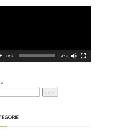
eo
er
00:00
04:19
ca
Cerca
TEGORIE