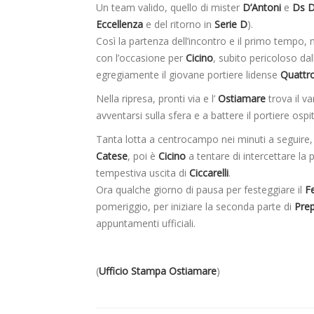
Un team valido, quello di mister
D’Antoni
e
Ds D
Eccellenza
e del ritorno in
Serie D
).
Così la partenza dell’incontro e il primo tempo
con l’occasione per
Cicino
, subito pericoloso dal
egregiamente il giovane portiere lidense
Quattr
Nella ripresa, pronti via e l’
Ostiamare
trova il va
avventarsi sulla sfera e a battere il portiere ospit
Tanta lotta a centrocampo nei minuti a seguire, 
Catese
, poi è
Cicino
a tentare di intercettare la 
tempestiva uscita di
Ciccarelli
.
Ora qualche giorno di pausa per festeggiare il
F
pomeriggio, per iniziare la seconda parte di
Pre
appuntamenti ufficiali.
(
Ufficio Stampa Ostiamare
)