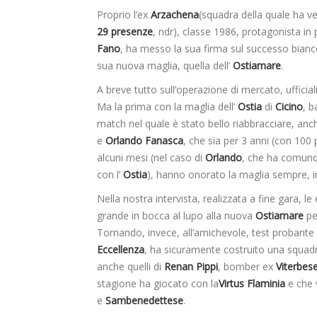
Proprio l’ex
Arzachena
(squadra della quale ha ve
29 presenze
, ndr), classe 1986, protagonista in
Fano
, ha messo la sua firma sul successo bianc
sua nuova maglia, quella dell’
Ostiamare
.
A breve tutto sull’operazione di mercato, ufficial
Ma la prima con la maglia dell’
Ostia
di
Cicino
, b
match nel quale è stato bello riabbracciare, anch
e
Orlando Fanasca
, che sia per 3 anni (con 100
alcuni mesi (nel caso di
Orlando
, che ha comunqu
con l’
Ostia
), hanno onorato la maglia sempre, in
Nella nostra intervista, realizzata a fine gara, l
grande in bocca al lupo alla nuova
Ostiamare
pe
Tornando, invece, all’amichevole, test probante 
Eccellenza
, ha sicuramente costruito una squadra
anche quelli di
Renan Pippi
, bomber ex
Viterbes
stagione ha giocato con la
Virtus Flaminia
e che 
e
Sambenedettese
.