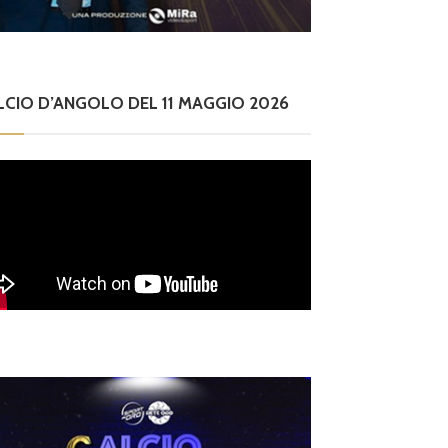
LCIO D’ANGOLO DEL 11 MAGGIO 2026
ilettanti Serie D
iterbese (Certosa V.
ampagnano), merca