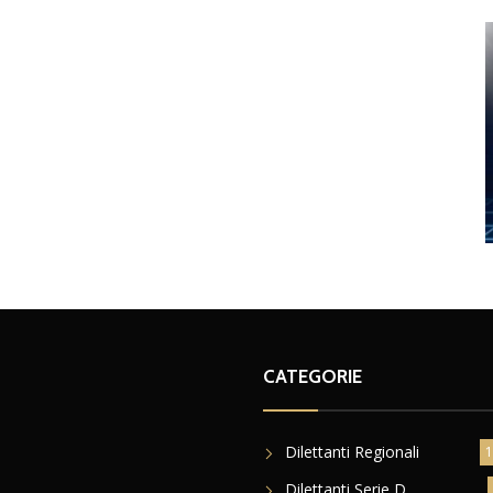
CATEGORIE
Dilettanti Regionali
1
Dilettanti Serie D