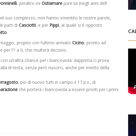
onninelli
, peraltro ex
Ostiamare
pure lui (negli anni dell’
, nel suo complesso, non hanno smentito le nostre parole,
le parti di
Casciotti
, e per
Pippi
, al quale si è opposto
CA
otto
.
ntaggio, proprio con l’ultimo arrivato
Cicino
, pronto ad
e per l’1 a 0, che risulterà decisivo.
con un’altra chance per i biancoviola: dapprima ci prova
palla di testa, senza però riuscirci, anche per merito della
erragosto
, poi di nuovo tutti in campo il 17 p.v., di
parazione
che porterà i biancoviola a essere pronti per i primi
D
V
C