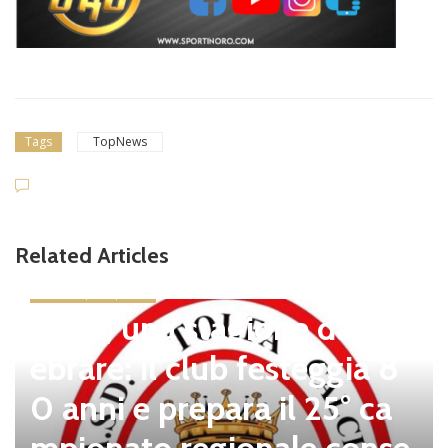
Tags
TopNews
Related Articles
news in primo piano
Tolfa, una stagione da cel
ebrare: il club festeggia 8
0 anni e prepara il 25° ca