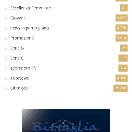
Eccellenza Femminile
31
Giovanili
9.022
news in primo piano
4.776
Promozione
5.014
Serie B
2
Serie C
117
sportinoro TV
314
TopNews
4.356
Ultim'ora
29.336