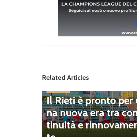
Related Articles
Eccellenza
Il Rieti è pronto per
inito il
na nuova era tra co
pescagg
tinuità e rinnovame
za all’U