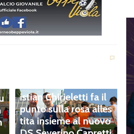
Eccellenza
Sorianese, mister Chr
E
I
istian Chirieletti fa il
 u
h
punto sulla rosa alles
n
z
tita insieme al nuovo
n
a
DS Severino Capretti