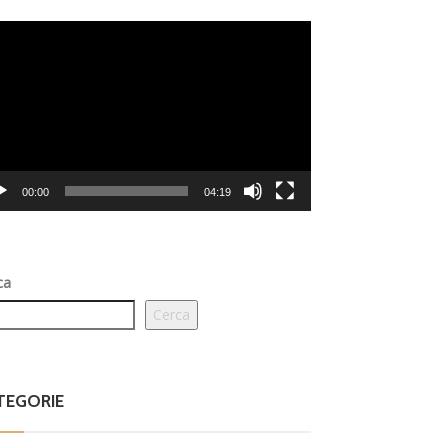
eo
er
00:00
04:19
ca
Cerca
TEGORIE