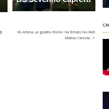
t
CA
li
Vis Artena, un gradito ritorno: Ha firmato l’ex Rieti
–
Matteo Cericola