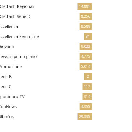
Dilettanti Regionali
14.881
Dilettanti Serie D
8.256
Eccellenza
8.588
Eccellenza Femminile
31
Giovanili
9.022
news in primo piano
4.775
Promozione
5.014
Serie B
2
Serie C
117
sportinoro TV
314
TopNews
4.355
Ultim'ora
29.335