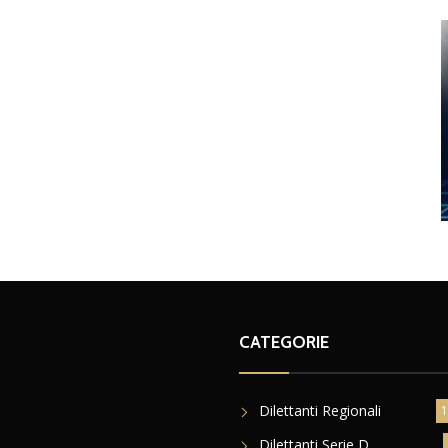
CATEGORIE
Dilettanti Regionali
1
Dilettanti Serie D