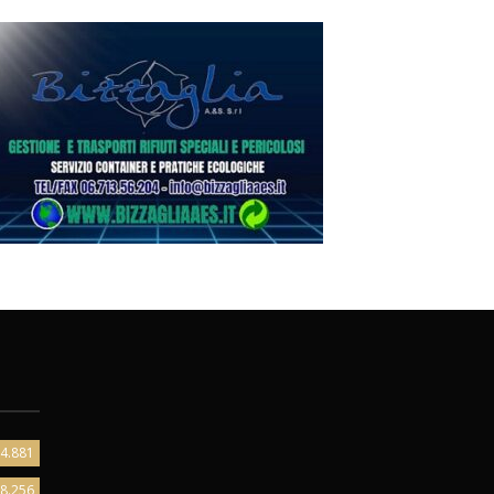
4.881
8.256