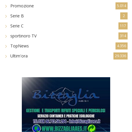
Promozione
5.014
Serie B
2
Serie C
117
sportinoro TV
314
TopNews
4.356
Ultim'ora
29.336