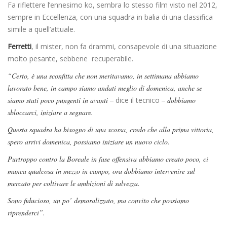
Fa riflettere l’ennesimo ko, sembra lo stesso film visto nel 2012,
sempre in Eccellenza, con una squadra in balia di una classifica
simile a quell’attuale.
Ferretti
, il mister, non fa drammi, consapevole di una situazione
molto pesante, sebbene recuperabile.
“Certo, è una sconfitta che non meritavamo, in settimana abbiamo
lavorato bene, in campo siamo andati meglio di domenica, anche se
siamo stati poco pungenti in avanti –
dice il tecnico
– dobbiamo
sbloccarci, iniziare a segnare.
Questa squadra ha bisogno di una scossa, credo che alla prima vittoria,
spero arrivi domenica, possiamo iniziare un nuovo ciclo.
Purtroppo contro la Boreale in fase offensiva abbiamo creato poco, ci
manca qualcosa in mezzo in campo, ora dobbiamo intervenire sul
mercato per coltivare le ambizioni di salvezza.
Sono fiducioso, un po’ demoralizzato, ma convito che possiamo
riprenderci”.