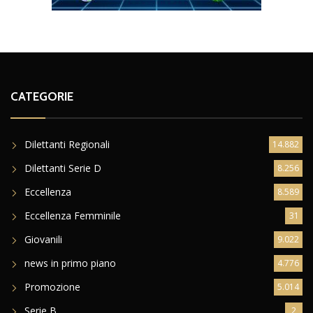
CATEGORIE
Dilettanti Regionali
14.882
Dilettanti Serie D
8.256
Eccellenza
8.589
Eccellenza Femminile
31
Giovanili
9.022
news in primo piano
4.776
Promozione
5.014
Serie B
2