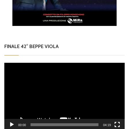
FINALE 42° BEPPE VIOLA
Video
Player
00:00
04:19