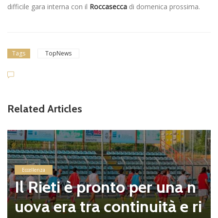
difficile gara interna con il
Roccasecca
di domenica prossima.
Tags
TopNews
Giovanili
Cesano,
Related Articles
iovani
“Quand
te gius
ti è pronto per una n
are con
ra tra continuità e ri
ù facil