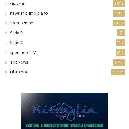
Giovanili
9.019
news in primo piano
4.766
Promozione
5.012
Serie B
2
Serie C
116
sportinoro TV
314
TopNews
4.350
Ultim'ora
29.327