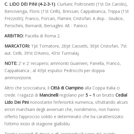
C. LIDO DEI PINI (4-2-3-1)
: Ciurluini; Poltronetti (1’st De Carolis),
Bencivenga, Floris (1’st Cirilli), Bressan; Cappabianca, Trippa (1’st
Frezzotti); Franco, Porcari, Flamini; Cristofari. A disp. : Giudice,
Persichini, Bernardi, Bersaglini. All. : Panicci.
ARBITRO:
Pacella di Roma 2.
MARCATORI:
1’pt Tornatore, 26’pt Cassetti, 36’pt Cristofari, 7’st
aut. Cirilli, 39’st D’Avino, 43’st Turmalaj.
NOTE:
2′ e 2′ recupero; ammoniti Guarnieri, Panella, Franco,
Cappabianca ; al 43’pt espulso Pedrocchi per doppia
ammonizione.
Altro che scocciatura, il
Città di Ciampino
alla Coppa Italia ci
crede. I ragazzi di
Mancinelli
regolano per
5 – 1
un brutto
Cedial
Lido Dei Pini
nonostante l’inferiorità numerica, sfruttando alcuni
errori marchiani degli avversari che, nondimeno, non hanno
offerto l’approccio solido e determinato che ha caratterizzato
l’ottimo inizio di stagione gialloblu.
Trenta secondi di gioco e gli aeroportuali sono già avanti: