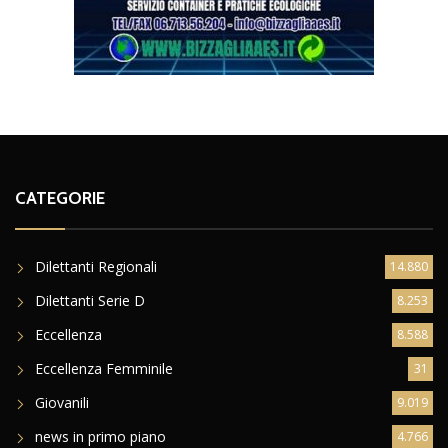
CATEGORIE
Dilettanti Regionali
14.880
Dilettanti Serie D
8.253
Eccellenza
8.588
Eccellenza Femminile
31
Giovanili
9.019
news in primo piano
4.766