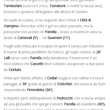
Tamburlani
azzecca il cross,
Tornatore
ci mette la faccia (anzi,
la testa) e spedisce all’angolino alla destra di Ciurluini.
Gli ospiti accusano, e nei seguenti dieci minuti il
Città di
Ciampino
sfiora due volte il gol su calcio piazzato, ma la
precisione non assiste né
Panella
– bravo a inserirsi in area su
assist di
Carnevali (5′)
– né
Guarnieri (11′).
Fragili sulle imbucate e incapaci di aprire il campo per imbastire
le trame di prima predilette da Panicci, gli ospiti cedono al
26′
:
Lalli
serve corto
Panella
dalla bandierina, il traversone è un
cioccolatino che
Cassetti
deve soltanto assaporare a due passi
da
Ciurluini
.
Finita qui? Niente affatto, il
Cedial
reagisce con rabbia e trova il
pareggio al
36′
grazie al guizzo di
Cristofari
, che insacca da fuori
sorprendendo
Ferendeles (36′).
A dispetto però dell’espulsione di
Pedrocchi
, che si lascia andare
ad una gestualità che spinge il severo
Pacella
ad espellerlo
(43′),
il secondo tempo si apre però in maniera dolce per i padroni di