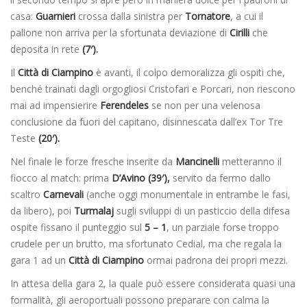
casa:
Guarnieri
crossa dalla sinistra per
Tornatore
, a cui il
pallone non arriva per la sfortunata deviazione di
Cirilli
che
deposita in rete
(7′).
Il
Città di Ciampino
è avanti, il colpo demoralizza gli ospiti che,
benché trainati dagli orgogliosi Cristofari e Porcari, non riescono
mai ad impensierire
Ferendeles
se non per una velenosa
conclusione da fuori del capitano, disinnescata dall’ex Tor Tre
Teste
(20′).
Nel finale le forze fresche inserite da
Mancinelli
metteranno il
fiocco al match: prima
D’Avino (39′),
servito da fermo dallo
scaltro
Carnevali
(anche oggi monumentale in entrambe le fasi,
da libero), poi
Turmalaj
sugli sviluppi di un pasticcio della difesa
ospite fissano il punteggio sul
5 – 1
, un parziale forse troppo
crudele per un brutto, ma sfortunato Cedial, ma che regala la
gara 1 ad un
Città di Ciampino
ormai padrona dei propri mezzi.
In attesa della gara 2, la quale può essere considerata quasi una
formalità, gli aeroportuali possono preparare con calma la