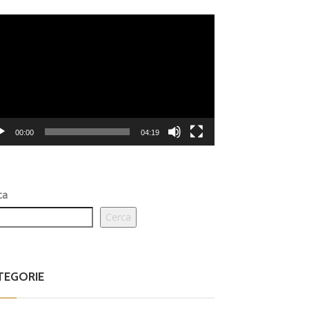
eo
er
00:00
04:19
ca
Cerca
TEGORIE