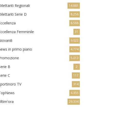
Dilettanti Regionali
14.881
Dilettanti Serie D
8.256
Eccellenza
8.588
Eccellenza Femminile
31
Giovanili
9.022
news in primo piano
4.774
Promozione
5.013
Serie B
2
Serie C
117
sportinoro TV
314
TopNews
4.355
Ultim'ora
29.334