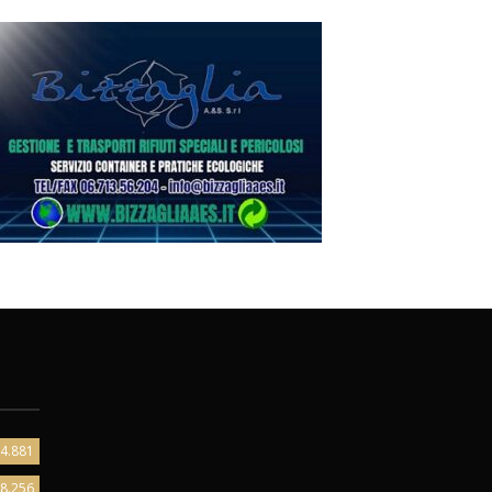
4.881
8.256