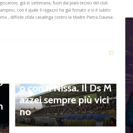
catore, già in settimana, fuori dai piani tecnici del club
ampino, con il quale il ragazzo ha già firmato e si è subito
ma , difficile sfida casalinga contro la Madre Pietra Daunia:
Dilettanti Serie D
Viterbese (Certosa V.
Campagnano), merca
to senza sosta: Busat
to e Sosa nel mirino,
D
,
S
Balla accende il duell
p
i
o con il Nissa. Il Ds M
t
azzei sempre più vici
m
n
no
l