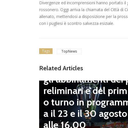
Divergenze ed incomprensioni hanno portato il gio
rossonero. Oggi arriva la chiamata del Città di Ci
allenato, mettendosi a disposizione per la prossi
con i pugliesi è scontro salvezza esiziale.
Tags
TopNews
Dilettanti Serie D
Coppa Italia Serie D
Related Articles
gli abbinamenti dei 
LND Gi
reliminari e del prim
“Il fut
o turno in program
diletta
a il 23 e il 30 agosto
 da serv
alle 16.00
 vivai”